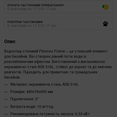
ОПЛАТА ЧАСТИНАМИ ПРИВАТБАНКУ
6 платежів по 17 216.17 грн
ПОКУПКА ЧАСТИНАМИ
6 платежів по 17 216.17 грн
Опис
Водоспад стіновий Flexinox Frame – це стильний елемент
для басейнів. Він створює рівний потік води із
розслаблюючим ефектом. Виготовлений з високоякісної
нержавіючої сталі AISI 316L, стійкої до корозії та дії хімічних
реагентів. Підходить для приватних та громадських
басейнів.
Матеріал: нержавіюча сталь AISI 316L
Розміри: 480х76х600 мм
Підключення: 2"
Витрата води: 10 м³/год
Рекомендована потужність насоса: 0.33 кВт