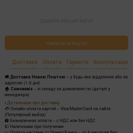
Додайте перший відгук
Написати відгук
Доставка
Оплата
Гарантія
Консультація
🚚
Доставка Новою Поштою
– у будь-яке відділення або за
адресою (1-2 дні)
🏠
Самовивіз
– зі складу за домовленістю (деталі у
менеджера)
ℹ️
Детальніше про доставку
💳 Онлайн-оплата картой – Visa/MasterCard на сайте
(Популярный выбор)
🏦 Безналичная оплата – с НДС или без НДС
💵 Наличными при получении
📈 Оплата частями от ПриватБанка – до 6 месяцев без