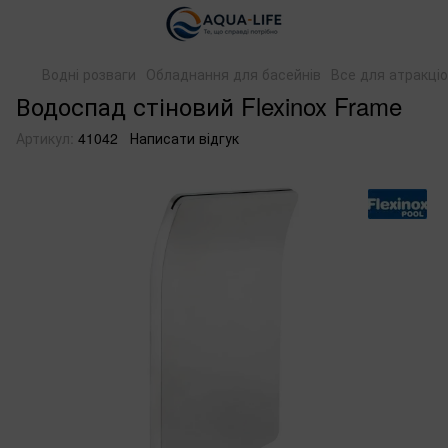
Водні розваги
Обладнання для басейнів
Все для атракціо
Водоспад стіновий Flexinox Frame
Артикул:
41042
Написати відгук