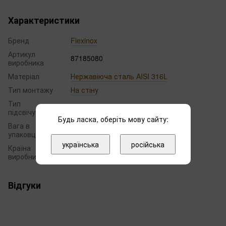
Характеристики
Бренд
Flexinox
Артикул
87185080
виробника
Матеріал
Нержавіюча сталь AISI 316L
Тип монтажу
На стіну
Тип
Без підсвічування
підсвічування
Будь ласка, оберіть мову сайту:
Вага в
21.00
упаковці, кг
українська
російська
Країна
Іспанія
виробник
Відгуки