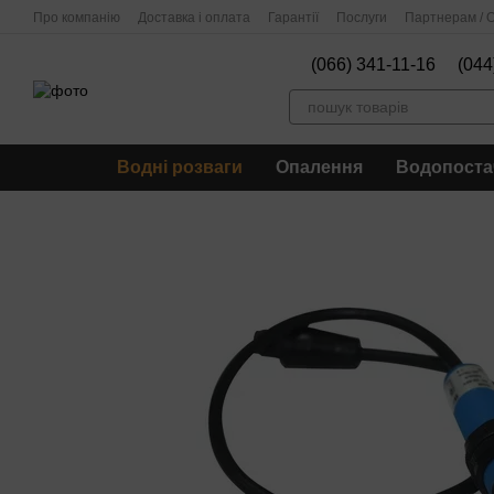
Перейти до основного контенту
Про компанію
Доставка і оплата
Гарантії
Послуги
Партнерам / О
(066) 341-11-16
(044
Водні розваги
Опалення
Водопоста