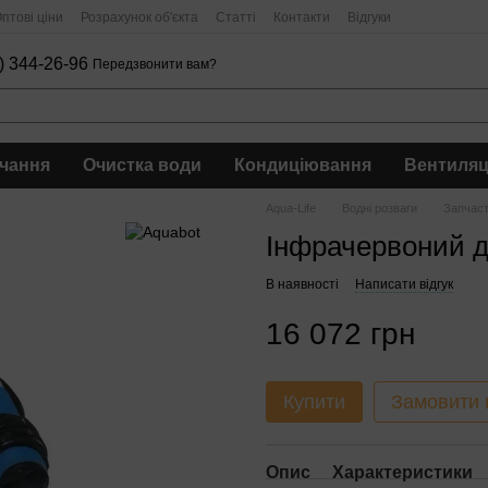
птові ціни
Розрахунок об'єкта
Статті
Контакти
Відгуки
) 344-26-96
Передзвонити вам?
чання
Очистка води
Кондиціювання
Вентиляц
Aqua-Life
Водні розваги
Запчас
Інфрачервоний 
В наявності
Написати відгук
16 072 грн
Купити
Замовити
Опис
Характеристики