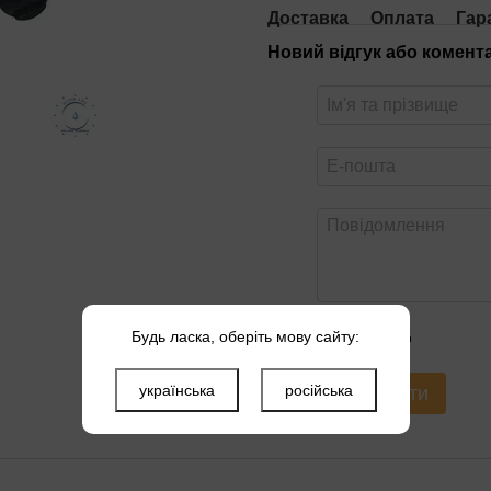
Доставка
Оплата
Гар
Новий відгук або комент
Будь ласка, оберіть мову сайту:
Оцініть товар
українська
російська
Надіслати