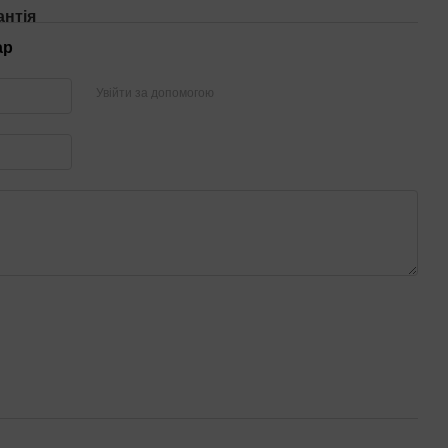
антія
ар
Увійти за допомогою