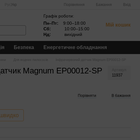
Порівняння
Рус
Укр
Бажання
Вхід
Графік роботи:
Пн–Пт:
9:00–18:00
Мій кошик
Сб:
10:00–15:00
Нд:
вихідний
ія
Безпека
Енергетичне обладнання
тини
Для водних пилососів
Інфрачервоний датчик Magnum EP00012-SP
датчик Magnum EP00012-SP
Артикул
11937
Порівняти
В бажання
 швидко