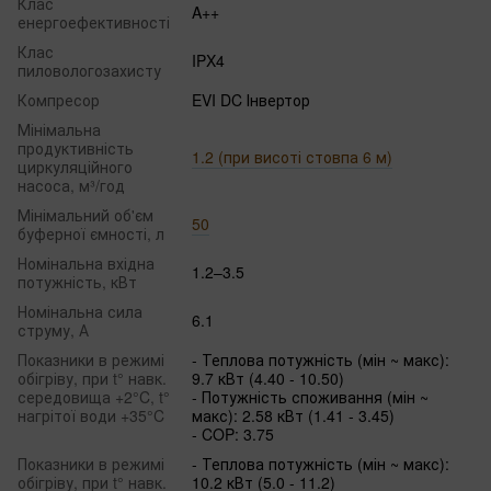
Клас
A++
енергоефективності
Клас
IPX4
пиловологозахисту
Компресор
EVI DC Інвертор
Мінімальна
продуктивність
1.2 (при висоті стовпа 6 м)
циркуляційного
насоса, м³/год
Мінімальний об'єм
50
буферної ємності, л
Номінальна вхідна
1.2–3.5
потужність, кВт
Номінальна сила
6.1
струму, А
Показники в режимі
- Теплова потужність (мін ~ макс):
обігріву, при t° навк.
9.7 кВт (4.40 - 10.50)
середовища +2°C, t°
- Потужність споживання (мін ~
нагрітої води +35°C
макс): 2.58 кВт (1.41 - 3.45)
- COP: 3.75
Показники в режимі
- Теплова потужність (мін ~ макс):
обігріву, при t° навк.
10.2 кВт (5.0 - 11.2)