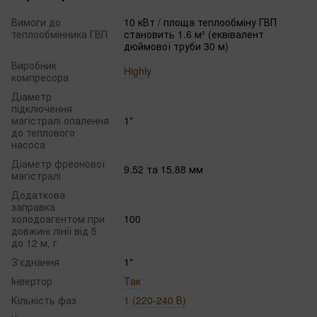
Вимоги до
10 кВт / площа теплообміну ГВП
теплообмінника ГВП
становить 1.6 м² (еквівалент
дюймової труби 30 м)
Виробник
Highly
компресора
Діаметр
підключення
магістралі опалення
1"
до теплового
насоса
Діаметр фреонової
9.52 та 15.88 мм
магістралі
Додаткова
заправка
холодоагентом при
100
довжині лінії від 5
до 12 м, г
З'єднання
1"
Інвертор
Так
Кількість фаз
1 (220-240 В)