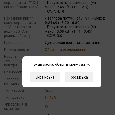
середовища +7°C, t°
- Потужність споживання (мін ~
нагрітої води +35°C
макс): 2.45 кВт (1.2 - 2.9)
- COP: 4.16
Показники при t°
- Теплова потужність (мін ~ макс):
навк. середовища
9.24 кВт (3.70 - 9.80)
-7°C, t° нагрітої
- Потужність споживання (мін ~
води +35°C, в
макс): 3.08 кВт (1.41 - 3.45)
режимі обігріву
- COP: 3.0
Призначення
Для домашнього використання
Режим роботи
Обігрів та охолодження
Робоча
температура
Від -25 ℃ до +43 ℃
Будь ласка, оберіть мову сайту:
повітря
Розморожування
Автоматичне
українська
російська
Теплова
10.2
потужність, кВт
Тип насоса
Спліт
Тип фреону
R410A
Управління зі
Wi-Fi
смартфона