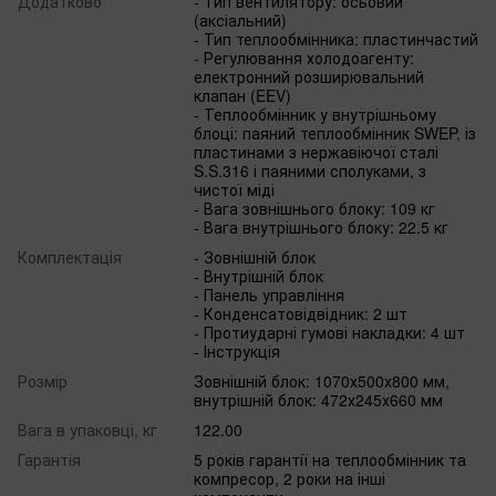
Додатково
- Тип вентилятору: осьовий
(аксіальний)
- Тип теплообмінника: пластинчастий
- Регулювання холодоагенту:
електронний розширювальний
клапан (EEV)
- Теплообмінник у внутрішньому
блоці: паяний теплообмінник SWEP, із
пластинами з нержавіючої сталі
S.S.316 і паяними сполуками, з
чистої міді
- Вага зовнішнього блоку: 109 кг
- Вага внутрішнього блоку: 22.5 кг
Комплектація
- Зовнішній блок
- Внутрішній блок
- Панель управління
- Конденсатовідвідник: 2 шт
- Протиударні гумові накладки: 4 шт
- Інструкція
Розмір
Зовнішній блок: 1070х500х800 мм,
внутрішній блок: 472х245х660 мм
Вага в упаковці, кг
122.00
Гарантія
5 років гарантії на теплообмінник та
компресор, 2 роки на інші