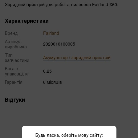
Зарядний пристрій для робота-пилососа Fairland X60.
Характеристики
Бренд
Fairland
Артикул
2020010100005
виробника
Тип
Акумулятор / зарядний пристрій
запчастини
Вага в
0.25
упаковці, кг
Гарантія
6 місяців
Відгуки
Будь ласка, оберіть мову сайту: