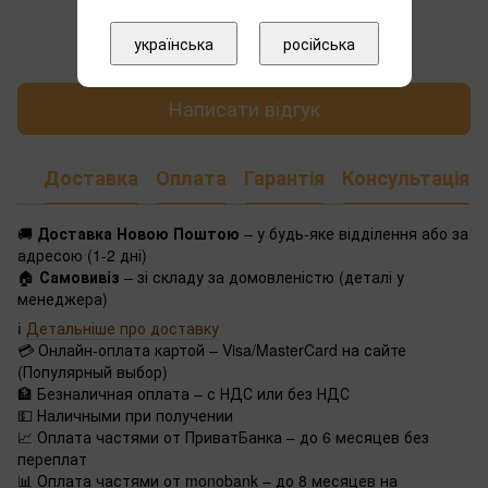
Додайте перший відгук
українська
російська
Написати відгук
Доставка
Оплата
Гарантія
Консультація
🚚
Доставка Новою Поштою
– у будь-яке відділення або за
адресою (1-2 дні)
🏠
Самовивіз
– зі складу за домовленістю (деталі у
менеджера)
ℹ️
Детальніше про доставку
💳 Онлайн-оплата картой – Visa/MasterCard на сайте
(Популярный выбор)
🏦 Безналичная оплата – с НДС или без НДС
💵 Наличными при получении
📈 Оплата частями от ПриватБанка – до 6 месяцев без
переплат
📊 Оплата частями от monobank – до 8 месяцев на