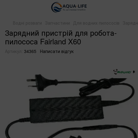
Водні розваги
Запчастини
Для водних пилососів
Зарядн
Зарядний пристрій для робота-
пилососа Fairland X60
Артикул:
34365
Написати відгук