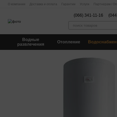
Перейти к основному контенту
О компании
Доставка и оплата
Гарантии
Услуги
Партнерам / О
(066) 341-11-16
(044
Водные
Отопление
Водоснабжен
развлечения