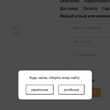
Описание
Характерист
Доставка
Оплата
Гар
Новый отзыв или комме
Будь ласка, оберіть мову сайту:
Оцените товар
українська
російська
Отправить