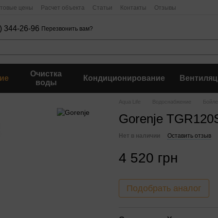
птовые цены
Расчет объекта
Статьи
Контакты
Отзывы
) 344-26-96
Перезвонить вам?
Очистка
ие
Кондиционирование
Вентиляц
воды
Aqua Life
Водоснабжение
Бойле
Gorenje TGR120S
Нет в наличии
Оставить отзыв
4 520 грн
Подобрать аналог