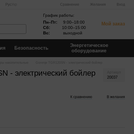
Сравнение
Рус
Укр
Желания
Вход
График работы:
Пн–Пт:
9:00–18:00
Мой заказ
Сб:
10:00–15:00
Вс:
выходной
Энергетическое
ия
Безопасность
оборудование
ры накопительные
Gorenje TGR120SN - электрический бойлер
N - электрический бойлер
Артикул
20037
К сравнению
В желания