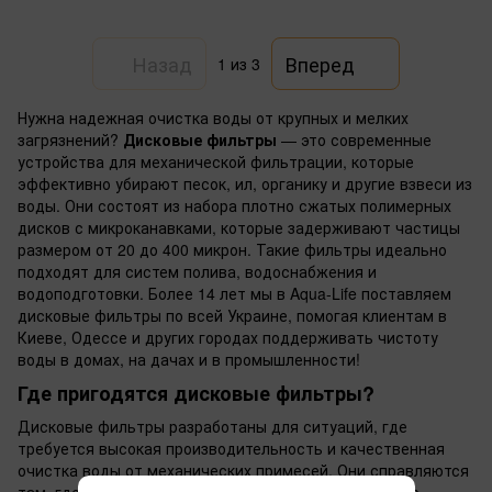
Назад
Вперед
1
из 3
Нужна надежная очистка воды от крупных и мелких
загрязнений?
Дисковые фильтры
— это современные
устройства для механической фильтрации, которые
эффективно убирают песок, ил, органику и другие взвеси из
воды. Они состоят из набора плотно сжатых полимерных
дисков с микроканавками, которые задерживают частицы
размером от 20 до 400 микрон. Такие фильтры идеально
подходят для систем полива, водоснабжения и
водоподготовки. Более 14 лет мы в Aqua-Life поставляем
дисковые фильтры по всей Украине, помогая клиентам в
Киеве, Одессе и других городах поддерживать чистоту
воды в домах, на дачах и в промышленности!
Где пригодятся дисковые фильтры?
Дисковые фильтры разработаны для ситуаций, где
требуется высокая производительность и качественная
очистка воды от механических примесей. Они справляются
там, где сетчатые фильтры могут забиваться или не