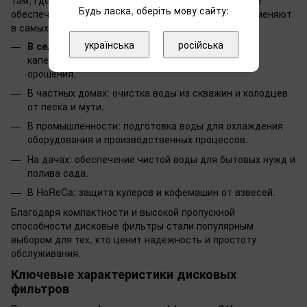
Будь ласка, оберіть мову сайту:
обеспечивать нужной тонкости фильтрации. Их применяют
в самых разных сферах:
українська
російська
В сельском хозяйстве:
фильтрация воды для
капельного полива, защиты форсунок и систем
орошения.
В частных домах: очистка воды из скважин и колодцев
от песка и мути.
В промышленности: подготовка воды для охлаждения
оборудования и производственных процессов.
На дачах: обеспечение чистой воды для бытовых нужд и
полива сада.
В HoReCa: защита кулеров и кофемашин от взвесей.
Благодаря компактности и высокой пропускной
способности дисковые фильтры стали популярным
выбором для тех, кто ценит надежность и простоту
обслуживания.
Ключевые характеристики дисковых
фильтров