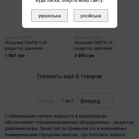
українська
російська
7
1
Артикул: 11037
Артикул: 11049
Honeywell D04FM-1/2A -
Honeywell D05FS-1A -
редуктор давления
редуктор давления
1 897 грн
3 895 грн
Показать еще 6 товаров
Назад
Вперед
1
из 2
Стабилизацию напора жидкости в водопроводе
обеспечивает специлизированное оборудование – редуктор
давления воды. Зачастую он применяется в инженерных
коммуникациях городских квартир, где получить нужное