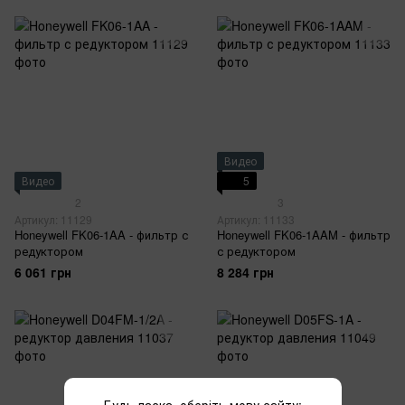
Видео
Видео
5
2
3
Артикул: 11129
Артикул: 11133
Honeywell FK06-1AA - фильтр с
Honeywell FK06-1AAM - фильтр
редуктором
с редуктором
6 061 грн
8 284 грн
Будь ласка, оберіть мову сайту: