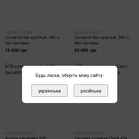
Артикул: fns206
Артикул: fns207
Солевой бак круглый, 350 л,
Солевой бак круглый, 500 л,
без системы
без системы
15 000 грн
20 000 грн
Будь ласка, оберіть мову сайту:
українська
російська
Артикул: fns1469
Артикул: fns2286
Уголок перелива 3/8"
Система солевая Clack 474