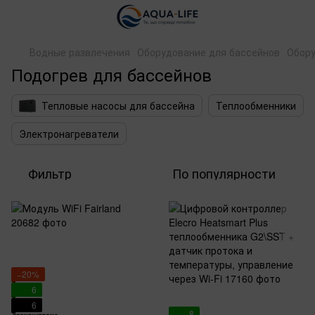
Водные развлечения
Оборудование для бассейнов
Обору
Подогрев для бассейнов
Тепловые насосы для бассейна
Теплообменники
Электронагреватели
Фильтр
По популярности
−20%
6
6
8