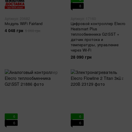
8
Артикул: 20682
Артикул: 17160
Модуль WiFi Fairland
Цифровой контроллер Elecro
Heatsmart Plus
4 048 грн
5 060 грн
теплообменника G2\SST +
датчик протока и
температуры, управление
через Wi-Fi
28 090 грн
6
6
6
6