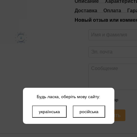
Описание
Характерист
Доставка
Оплата
Гар
Новый отзыв или комме
Будь ласка, оберіть мову сайту:
Оцените товар
українська
російська
Отправить