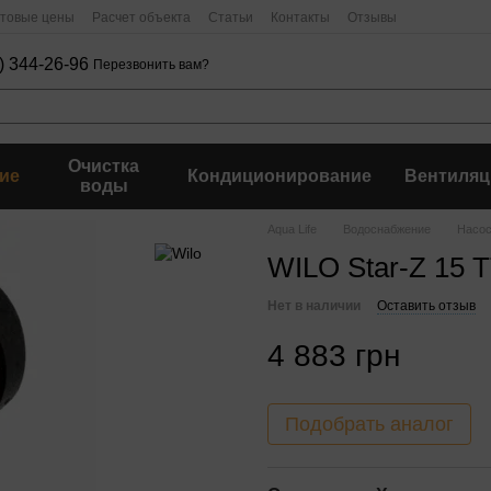
птовые цены
Расчет объекта
Статьи
Контакты
Отзывы
) 344-26-96
Перезвонить вам?
Очистка
ие
Кондиционирование
Вентиляц
воды
Aqua Life
Водоснабжение
Насо
WILO Star-Z 15 
Нет в наличии
Оставить отзыв
4 883 грн
Подобрать аналог