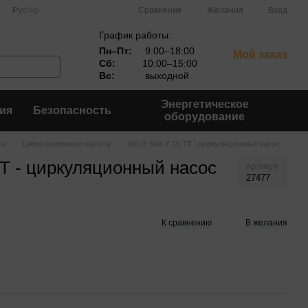
Сравнение
Рус
Укр
Желания
Вход
График работы:
Пн–Пт:
9:00–18:00
Мой заказ
Сб:
10:00–15:00
Вс:
выходной
Энергетическое
ия
Безопасность
оборудование
сы
Циркуляционные насосы
WILO Star-Z 15 TT - циркуляционный насос
TT - циркуляционный насос
Артикул
27477
К сравнению
В желания