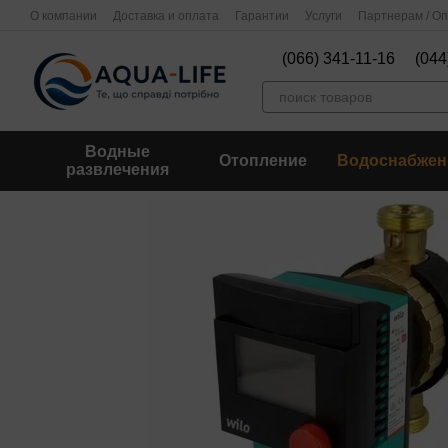
Перейти к основному контенту
О компании
Доставка и оплата
Гарантии
Услуги
Партнерам / О
(066) 341-11-16
(044
Водные
Отопление
Водоснабжен
развлечения