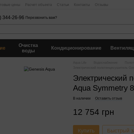
птовые цены
Расчет объекта
Статьи
Контакты
Отзывы
) 344-26-96
Перезвонить вам?
Очистка
ие
Кондиционирование
Вентиляц
воды
Aqua Life
Водоснабжение
Полот
Электрический полотенцесушитель Gen
Электрический п
Aqua Symmetry 8
В наличии
Оставить отзыв
12 754 грн
Купить
Быстрый з