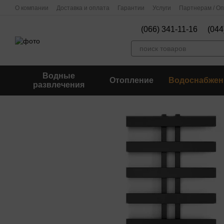
Перейти к основному контенту
О компании
Доставка и оплата
Гарантии
Услуги
Партнерам / О
(066) 341-11-16
(044
Водные
Отопление
Водоснабжен
развлечения