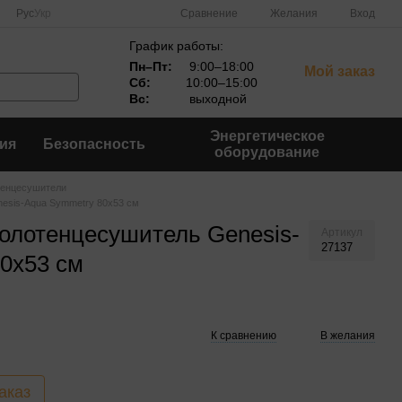
Сравнение
Рус
Укр
Желания
Вход
График работы:
Пн–Пт:
9:00–18:00
Мой заказ
Сб:
10:00–15:00
Вс:
выходной
Энергетическое
ия
Безопасность
оборудование
енцесушители
esis-Aqua Symmetry 80x53 см
олотенцесушитель Genesis-
Артикул
27137
0x53 см
К сравнению
В желания
аказ