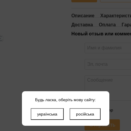
Описание
Характерист
Доставка
Оплата
Гар
Новый отзыв или комме
Будь ласка, оберіть мову сайту:
Оцените товар
українська
російська
Отправить