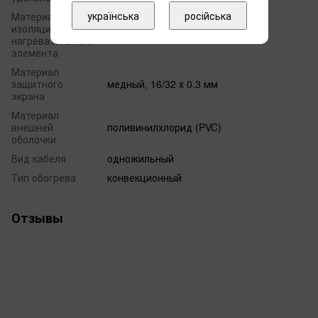
українська
російська
Материал
изоляции
полиэтилен сшитый (РЕХ)
нагревательного
элемента
Материал
защитного
медный, 16/32 х 0.3 мм
экрана
Материал
внешней
поливинилхлорид (PVC)
оболочки
Вид кабеля
одножильный
Тип обогрева
конвекционный
Отзывы