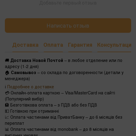
Добавьте первый отзыв
Написать отзыв
Доставка
Оплата
Гарантия
Консультация
🚚
Доставка Новой Почтой
– в любое отделение или по
адресу (1-2 дня)
🏠
Самовывоз
– со склада по договоренности (детали у
менеджера)
ℹ️
Подробнее о доставке
💳 Онлайн-оплата карткою – Visa/MasterCard на сайті
(Популярний вибір)
🏦 Безготівкова оплата – з ПДВ або без ПДВ
💵 Готівкою при отриманні
📈 Оплата частинами від ПриватБанку – до 6 місяців без
переплат
📊 Оплата частинами від monobank – до 8 місяців на
вигідних умовах