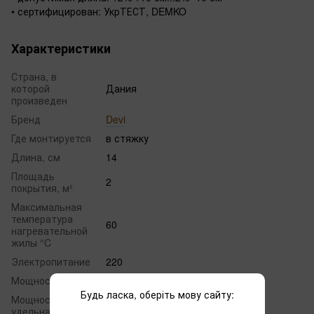
• сертифицирован: УкрТЕСТ, DEMKO
Характеристики
Страна, в
которой
Дания
произведен
Бренд
Devi
Где монтируется
в стяжку
Длина, см
14
Площадь
2
покрытия, м²
Максимальная
температура
60
нагревательной
жилы °C
Электропитание
220
Мощность
260
Будь ласка, оберіть мову сайту:
Мощность
20 Вт/м
удельная