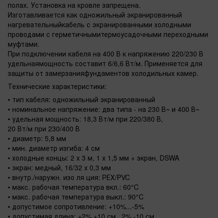
полах. Установка на кровле запрещена.
Изготавливается как одножильный экранированный
нагревательныйкабель с экранированными холодными
проводами с герметичнымитермоусадочными переходными
муфтами.
При подключении кабеля на 400 В к напряжению 220/230 В
удельнаямощность составит 6/6,6 Вт/м. Применяется для
защиты от замерзанияфундаментов холодильных камер.
Технические характеристики:
• тип кабеля: одножильный экранированный
• номинальное напряжение: два типа - на 230 В~ и 400 В~
• удельная мощность: 18,3 Вт/м при 220/380 В,
20 Вт/м при 230/400 В
• диаметр: 5,8 мм
• мин. диаметр изгиба: 4 см
• холодные концы: 2 х 3 м, 1 х 1,5 мм + экран, DSWA
• экран: медный, 16/32 х 0,3 мм
• внутр./наружн. изо ля ция: РЕХ/PVC
• макс. рабочая температура вкл.: 60°C
• макс. рабочая температура выкл.: 90°C
• допустимое сопротивление: +10%...-5%
• допустимая длина: +2% +10 см...2% -10 см