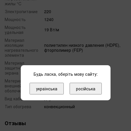
жилы °C
Электропитание
220
Мощность
1240
Мощность
19 Вт/м
удельная
Материал
изоляции
полиетилен низкого давления (HDPE),
нагревательного
фторполимер (FEP)
элемента
Материал
защитного
алюминий, полиэтилен (PET)
экрана
Будь ласка, оберіть мову сайту:
Материал
внешней
поливинилхлорид (PVC)
українська
російська
оболочки
Вид кабеля
двужильный
Тип обогрева
конвекционный
Отзывы