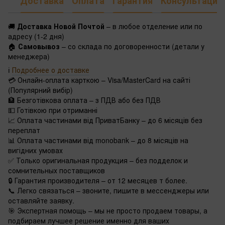
Доставка
Оплата
Гарантия
Консультация
🚚
Доставка Новой Почтой
– в любое отделение или по
адресу (1-2 дня)
🏠
Самовывоз
– со склада по договоренности (детали у
менеджера)
ℹ️
Подробнее о доставке
💳 Онлайн-оплата карткою – Visa/MasterCard на сайті
(Популярний вибір)
🏦 Безготівкова оплата – з ПДВ або без ПДВ
💵 Готівкою при отриманні
📈 Оплата частинами від ПриватБанку – до 6 місяців без
переплат
📊 Оплата частинами від monobank – до 8 місяців на
вигідних умовах
✅ Только оригинальная продукция – без подделок и
сомнительных поставщиков
🔒 Гарантия производителя – от 12 месяцев т более.
📞 Легко связаться – звоните, пишите в мессенджеры или
оставляйте заявку.
🎯 Экспертная помощь – мы не просто продаем товары, а
подбираем лучшее решение именно для ваших