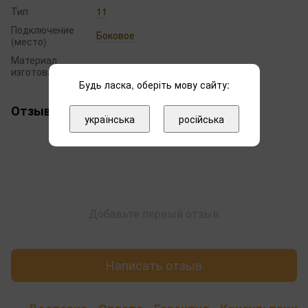
Тип
11
Подключение
Боковое
(место)
Материал
сталь
изготовления
Будь ласка, оберіть мову сайту:
Отзывы
українська
російська
Добавьте первый отзыв
Написать отзыв