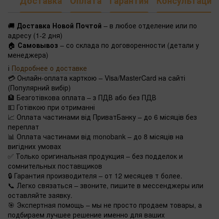
Доставка
Оплата
Гарантия
Консультация
🚚
Доставка Новой Почтой
– в любое отделение или по
адресу (1-2 дня)
🏠
Самовывоз
– со склада по договоренности (детали у
менеджера)
ℹ️
Подробнее о доставке
💳 Онлайн-оплата карткою – Visa/MasterCard на сайті
(Популярний вибір)
🏦 Безготівкова оплата – з ПДВ або без ПДВ
💵 Готівкою при отриманні
📈 Оплата частинами від ПриватБанку – до 6 місяців без
переплат
📊 Оплата частинами від monobank – до 8 місяців на
вигідних умовах
✅ Только оригинальная продукция – без подделок и
сомнительных поставщиков
🔒 Гарантия производителя – от 12 месяцев т более.
📞 Легко связаться – звоните, пишите в мессенджеры или
оставляйте заявку.
🎯 Экспертная помощь – мы не просто продаем товары, а
подбираем лучшее решение именно для ваших