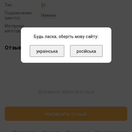
Тип
21
Подключение
Нижнее
(место)
Материал
сталь
изготовления
Будь ласка, оберіть мову сайту:
Отзывы
українська
російська
Добавьте первый отзыв
Написать отзыв