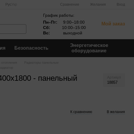
Сравнение
Рус
Укр
Желания
Вход
График работы:
Пн–Пт:
9:00–18:00
Мой заказ
Сб:
10:00–15:00
Вс:
выходной
Энергетическое
ия
Безопасность
оборудование
 отопления
Радиаторы панельные
радиатор
00x1800 - панельный
Артикул
18857
К сравнению
В желания