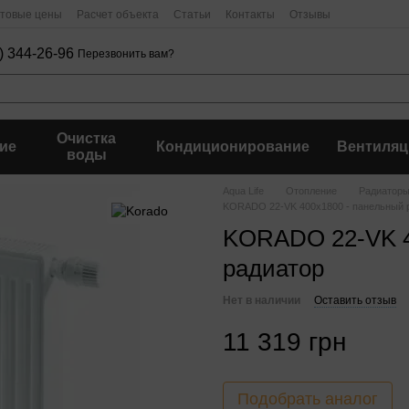
птовые цены
Расчет объекта
Статьи
Контакты
Отзывы
) 344-26-96
Перезвонить вам?
Очистка
ие
Кондиционирование
Вентиляц
воды
Aqua Life
Отопление
Радиаторы
KORADO 22-VK 400x1800 - панельный 
KORADO 22-VK 4
радиатор
Нет в наличии
Оставить отзыв
11 319 грн
Подобрать аналог