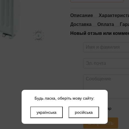
Описание
Характерист
Доставка
Оплата
Гар
Новый отзыв или комме
Будь ласка, оберіть мову сайту:
Оцените товар
українська
російська
Отправить