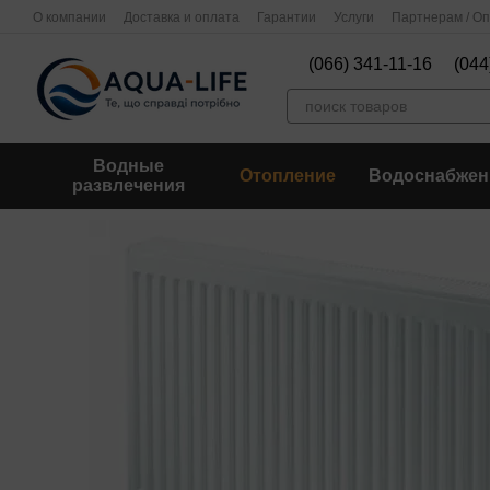
Перейти к основному контенту
О компании
Доставка и оплата
Гарантии
Услуги
Партнерам / О
(066) 341-11-16
(044
Водные
Отопление
Водоснабжен
развлечения