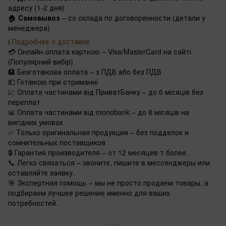
адресу (1-2 дня)
🏠
Самовывоз
– со склада по договоренности (детали у
менеджера)
ℹ️
Подробнее о доставке
💳 Онлайн-оплата карткою – Visa/MasterCard на сайті
(Популярний вибір)
🏦 Безготівкова оплата – з ПДВ або без ПДВ
💵 Готівкою при отриманні
📈 Оплата частинами від ПриватБанку – до 6 місяців без
переплат
📊 Оплата частинами від monobank – до 8 місяців на
вигідних умовах
✅ Только оригинальная продукция – без подделок и
сомнительных поставщиков
🔒 Гарантия производителя – от 12 месяцев т более.
📞 Легко связаться – звоните, пишите в мессенджеры или
оставляйте заявку.
🎯 Экспертная помощь – мы не просто продаем товары, а
подбираем лучшее решение именно для ваших
потребностей.