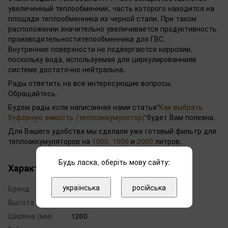
увеличенный теплообменник, часть которого находится на
площади теплообменника из черной стали. При таком
расположении значительно увеличивается продуктивность
производительноститепообменника для ГВС.
Внутренние поверхности не подвергаются коррозии,
поскольку вода, используемая для циркулированнияв
системе достаточно нейтральна.
Рады ответить на все интересующие вопросы.
Обращайтесь.
Будем рады если написанная нами статья"
Как выбрать
буферную емкость (теплоаккумулятор)
"будет Вам полезна.
Для Вашего удобства мы сделали уже готовый фильтр для
теплоаккумуляторов на
1000
,
1500
и
2000
литров.
Будь ласка, оберіть мову сайту:
Характеристики
українська
російська
Бренд
Теплобак
Высота (мм)
2150
Ширина (мм)
1200