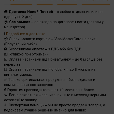
🚚
Доставка Новой Почтой
– в любое отделение или по
адресу (1-2 дня)
🏠
Самовывоз
– со склада по договоренности (детали у
менеджера)
ℹ️
Подробнее о доставке
💳 Онлайн-оплата карткою – Visa/MasterCard на сайті
(Популярний вибір)
🏦 Безготівкова оплата – з ПДВ або без ПДВ
💵 Готівкою при отриманні
📈 Оплата частинами від ПриватБанку – до 6 місяців без
переплат
📊 Оплата частинами від monobank – до 8 місяців на
вигідних умовах
✅ Только оригинальная продукция – без подделок и
сомнительных поставщиков
🔒 Гарантия производителя – от 12 месяцев т более.
📞 Легко связаться – звоните, пишите в мессенджеры или
оставляйте заявку.
🎯 Экспертная помощь – мы не просто продаем товары, а
подбираем лучшее решение именно для ваших