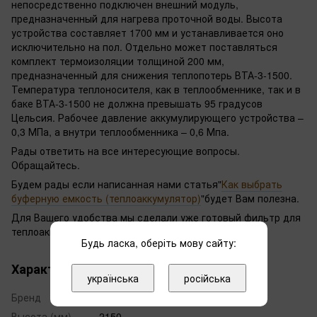
непосредственно подключен внешний модуль,
предназначенный для нагрева проточной воды. Высота
устройства составляет 1700 мм и устанавливается оно
исключительно на пол. Отдельно может поставляться
комплект термоизоляции толщиной 200 мм,
предназначенный для снижения теплопотерь ВТА-3-1500.
Температура теплоносителя, как в теплообменнике, так и в
баке ВТА-3-1500 не должна превышать 95 градусов
Цельсия. Рабочее давление аккумулирующего устройства –
0,3 МПа, а внутри теплообменника – 0,6 Мпа.
Рады ответить на все интересующие вопросы.
Обращайтесь.
Будем рады если написанная нами статья"
Как выбрать
буферную емкость (теплоаккумулятор)
"будет Вам полезна.
Для Вашего удобства мы сделали уже готовый фильтр для
теплоаккумуляторов на
1000
,
1500
и
2000
литров.
Будь ласка, оберіть мову сайту:
Характеристики
українська
російська
Бренд
Теплобак
Высота (мм)
2150