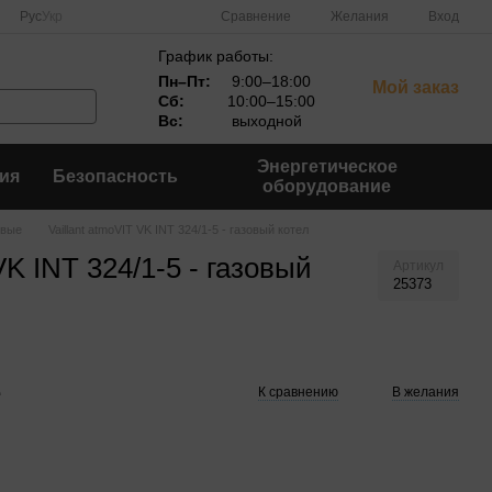
Сравнение
Рус
Укр
Желания
Вход
График работы:
Пн–Пт:
9:00–18:00
Мой заказ
Сб:
10:00–15:00
Вс:
выходной
Энергетическое
ия
Безопасность
оборудование
овые
Vaillant atmoVIT VK INT 324/1-5 - газовый котел
VK INT 324/1-5 - газовый
Артикул
25373
е
К сравнению
В желания