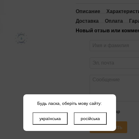
Описание
Характерист
Доставка
Оплата
Гар
Новый отзыв или комме
Будь ласка, оберіть мову сайту:
Оцените товар
українська
російська
Отправить