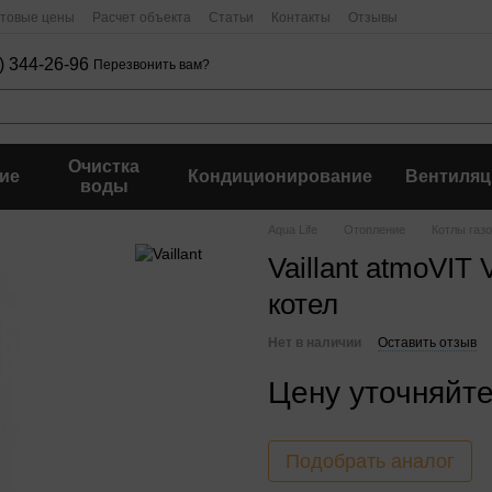
птовые цены
Расчет объекта
Статьи
Контакты
Отзывы
) 344-26-96
Перезвонить вам?
Очистка
ие
Кондиционирование
Вентиляц
воды
Aqua Life
Отопление
Котлы газ
Vaillant atmoVIT 
котел
Нет в наличии
Оставить отзыв
Цену уточняйт
Подобрать аналог