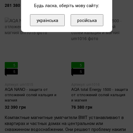
281 380 грн
81 690 грн
Будь ласка, оберіть мову сайту:
українська
російська
5
5
5
5
Артикул: um1015
Артикул: um1016
AQA NANO - защита от
AQA total Energy 1500 - защита
отложений солей кальция и
от отложений солей кальция
магния
и магния
32 390 грн
76 380 грн
Компактные магнитные умягчители BWT устанавливают в
квартирах и частных домах на центральном или
скважинном водоснабжении. Они решают проблему накипи