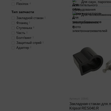
Для саун, пароге
Flexinox
4
Тип запчасти
Для теплообменни
Закладной стакан
1
Фланец
2
Ступенька
6
Часть
1
Болт/винт
1
Защитный спрей
1
Адаптер
2
Артикул: 15641
Закладная-стакан для 
Kripsol RES040.R