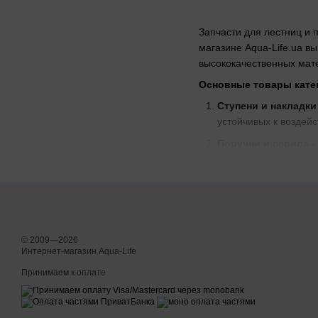
Запчасти для лестниц и 
магазине Aqua-Life.ua в
высококачественных мате
Основные товары кате
Ступени и накладки
устойчивых к воздей
Поручни и перила
-
Обеспечивают надежн
Крепежи и соедини
Устойчивы к коррози
Опорные конструк
долговечных материа
© 2009—2026
Интернет-магазин Aqua-Life
Комплектующие и а
для поддержания и р
Принимаем к оплате
Дополнительные преи
Ступени и накладки