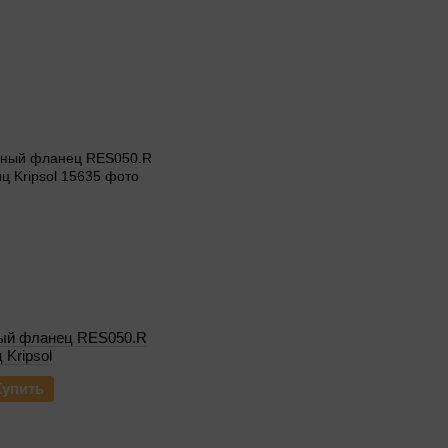
ый фланец RES050.R
 Kripsol
Купить