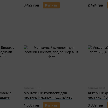
3 422 грн
Купить
2 424 грн
Артикул: 5191
Артикул: 30388
Emaux с
Монтажный комплект для
Анкерный ф
адками
лестниц Flexinox, под лайнер
лестниц (40
4 558 грн
Купить
3 339 грн