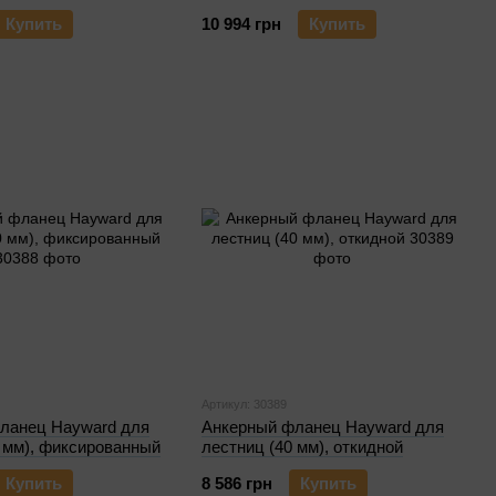
Купить
10 994 грн
Купить
Артикул: 30389
ланец Hayward для
Анкерный фланец Hayward для
 мм), фиксированный
лестниц (40 мм), откидной
Купить
8 586 грн
Купить