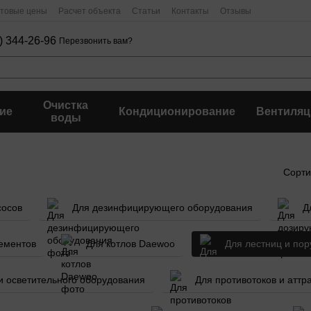
птовые цены
Расчет объекта
Статьи
Контакты
Отзывы
) 344-26-96
Перезвонить вам?
Очистка
ие
Кондиционирование
Вентиляц
воды
Сорти
сосов
Для дезинфицирующего оборудования
Д
ементов
Для котлов Daewoo
Для лестниц и пор
и осветительного оборудования
Для противотоков и аттр