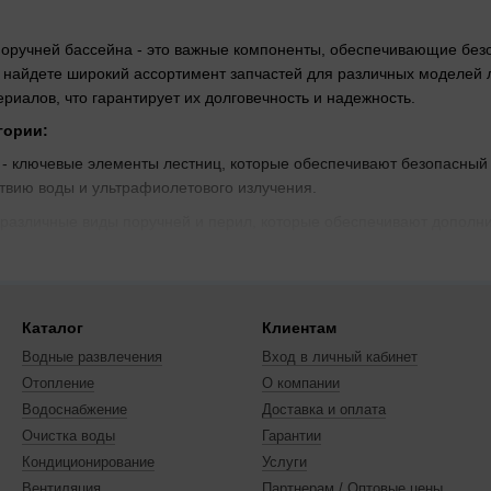
поручней бассейна - это важные компоненты, обеспечивающие безо
ы найдете широкий ассортимент запчастей для различных моделей 
риалов, что гарантирует их долговечность и надежность.
гории:
- ключевые элементы лестниц, которые обеспечивают безопасный 
ствию воды и ультрафиолетового излучения.
 различные виды поручней и перил, которые обеспечивают дополни
ое и устойчивое крепление.
тели
- элементы, которые обеспечивают надежное и долговечное кр
и и механическим нагрузкам.
Каталог
Клиентам
ции
- опоры и стойки для лестниц и поручней, которые обеспечиваю
Водные развлечения
Вход в личный кабинет
лов.
Отопление
О компании
ксессуары
- различные запасные части и аксессуары, такие как з
Водоснабжение
Доставка и оплата
емонта лестниц и поручней бассейна.
Очистка воды
Гарантии
мущества:
Кондиционирование
Услуги
также имеют антискользящие покрытия, что обеспечивает безопасн
Вентиляция
Партнерам / Оптовые цены