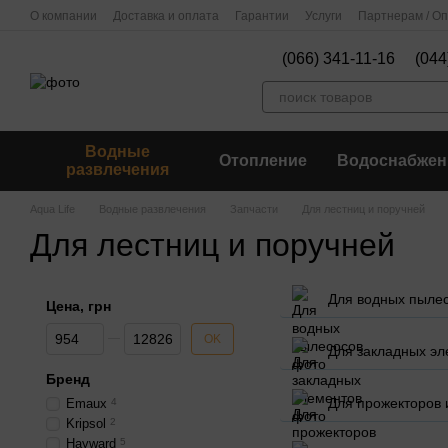
Перейти к основному контенту
О компании
Доставка и оплата
Гарантии
Услуги
Партнерам / О
(066) 341-11-16
(044
Водные
Отопление
Водоснабжен
развлечения
Aqua Life
Водные развлечения
Запчасти
Для лестниц и поручней
Для лестниц и поручней
Для водных пыле
Цена, грн
От Цена, грн
До Цена, грн
OK
Для закладных эл
Бренд
Для прожекторов 
Emaux
4
Kripsol
2
Hayward
5