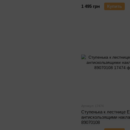
1 495 грн
Купить
Артикул: 17474
Ступенька к лестнице 
антискользящими накл
89070108