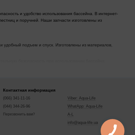
пасность и удобство использования бассейна. В интернет-
лестниц и поручней. Наши запчасти изготовлены из
и удобный подъем и спуск. Изготовлены из материалов,
тельную безопасность при использовании бассейна.
епление лестниц и поручней к конструкции бассейна.
Контактная информация
т стабильность и безопасность. Изготовлены из прочных и
(066) 341-11-16
Viber: Aqua-Life
(044) 344-26-96
WhatApp: Aqua-Life
аглушки, прокладки и декоративные элементы, необходимые
A-L
Перезвонить вам?
info@aqua-life.ua
ость даже при мокрых ступенях. Эти компоненты легко