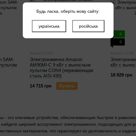
Будь ласка, оберіть мову сайту:
українська
російська
6
6
Артикул: 27210
Артикул: 27208
n SAM-
Электрокаменка Amazon
Электрокам
 пультом
AM90MI-C 9 кВт с выносным
кВт с выно
пультом CON4 (нержавеющая
18 929 грн
сталь AISI 430)
14 715 грн
Купить
ы - это ключевые устройства, обеспечивающие быстрое и равномер
ы найдете широкий ассортимент электрокаменок, подходящих для р
чественных материалов, что гарантирует их долговечность и надежн