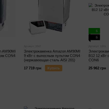
6
6
Артикул: 2042
Артикул: 1469
n AM90MI
Электрокаменка Amazon AM90MI
Электрокам
том CON4
9 кВт с выносным пультом CON4
B12 12 кВт
(нержавеющая сталь AISI 201)
CON6
17 719 грн
Купить
25 962 грн