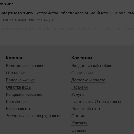
гории:
ндартного типа
- устройства, обеспечивающие быстрый и равном
ольших коммерческих саун.
парогенератором
- комбинированные устройства, которые создают
зие режимов использования.
каменки
- компактные и удобные устройства, которые крепятся к с
Каталог
Клиентам
каменки
- мощные устройства, устанавливаемые на полу, которые
Водные развлечения
Вход в личный кабинет
рных.
Отопление
О компании
ксессуары
- различные запасные части и аксессуары, такие как к
Водоснабжение
Доставка и оплата
ановки и обслуживания электрокаменок.
Очистка воды
Гарантии
мущества:
Кондиционирование
Услуги
ндартного типа
обладают высокой эффективностью и низким энерг
Вентиляция
Партнерам / Оптовые цены
 устройства просты в установке и обслуживании.
Безопасность
Расчет объекта
парогенератором
обеспечивают возможность выбора между сухим 
Энергетическое оборудование
Статьи
стройства оснащены надежными системами управления и безопасно
Контакты
Отзывы
каменки
экономят пространство в сауне и обеспечивают равномерн