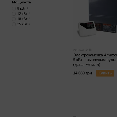
Мощность
9 кВт
4
12 кВт
1
18 кВт
1
25 кВт
1
Артикул: 1468
Электрокаменка Amazo
9 кВт с выносным пуль
(краш. металл)
14 669 грн
Купить