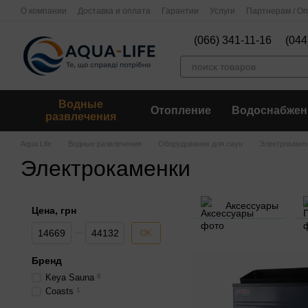
Перейти к основному контенту
О компании
Доставка и оплата
Гарантии
Услуги
Партнерам / О
(066) 341-11-16
(044
Водные
Отопление
Водоснабжен
развлечения
Aqua Life
Водные развлечения
Оборудование для саун
Электрокаме
Электрокаменки
Аксессуары
Цена, грн
От Цена, грн
До Цена, грн
OK
Бренд
Keya Sauna
6
Coasts
1