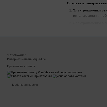
Основные товары кате
Электрокаменки ста
использования и неб
Электрокаменки с 
комфорт и разнообра
Настенные электро
помещений.
Напольные электро
больших саунах и па
© 2009—2026
Интернет-магазин Aqua-Life
Комплектующие и а
необходимые для уст
Принимаем к оплате
Дополнительные преи
Электрокаменки ста
Мобильная версия
на эксплуатацию. Эти
Электрокаменки с 
пользователя. Эти у
Настенные электро