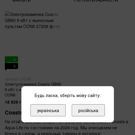
6
6
Артикул: 27208
Электрокаменка Coasts GB90
9 кВт с выносным пультом
CON6
Будь ласка, оберіть мову сайту:
18 929 грн
українська
російська
Coasts в Aqua-Life
На этой странице собран актуальный ассортимент Coasts в
Aqua-Life по состоянию на 2026 год. Мы описываем не
бренд в целом, а реальные товары в каталоге: