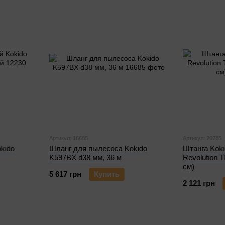
Артикул: 16685
Артикул: 20785
kido
Шланг для пылесоса Kokido
Штанга Koki
K597BX d38 мм, 36 м
Revolution 
см)
5 617 грн
Купить
2 121 грн