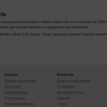
ife
 актуальный ассортимент Kokido в Aqua-Life по состоянию на 2026
сейна, для уборки бассейна и градусники для бассейнов.
я Kokido сейчас 133 товара. Такая страница помогает быстро пере
ейнов
Kokido
Каталог
Клиентам
Водные развлечения
Вход в личный кабинет
а Kokido
Отопление
О компании
Водоснабжение
Доставка и оплата
Очистка воды
Гарантии
Кондиционирование
Услуги
ейнов