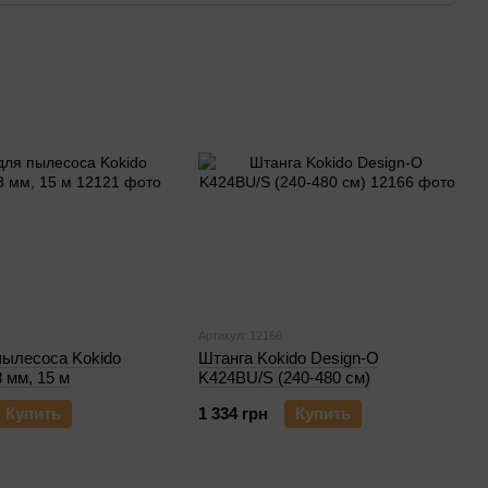
Артикул: 12166
пылесоса Kokido
Штанга Kokido Design-O
 мм, 15 м
K424BU/S (240-480 см)
Купить
1 334 грн
Купить