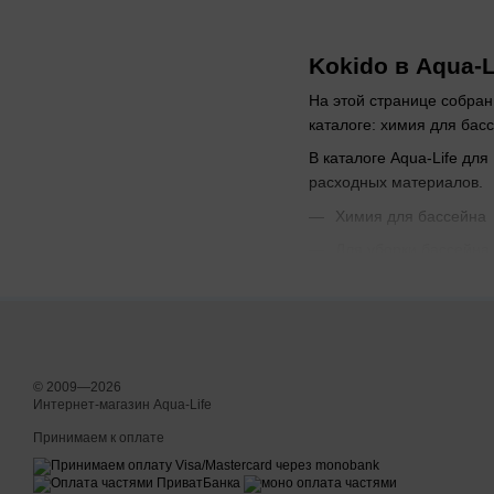
Kokido в Aqua-L
На этой странице собран
каталоге: химия для бас
В каталоге Aqua-Life дл
расходных материалов.
Химия для бассейна
Для уборки бассейна
Градусники для басс
Полезные разделы 
товары Kokido
Пылесос для бассейн
© 2009—2026
Интернет-магазин Aqua-Life
Химия для бассейна
Принимаем к оплате
Для уборки бассейна
Градусники для басс