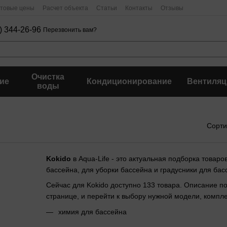
птовые цены
Расчет объекта
Статьи
Контакты
Отзывы
) 344-26-96
Перезвонить вам?
Очистка
ие
Кондиционирование
Вентиляц
воды
Сорти
Kokido
в Aqua-Life - это актуальная подборка товар
бассейна, для уборки бассейна и градусники для бас
Сейчас для Kokido доступно 133 товара. Описание п
странице, и перейти к выбору нужной модели, комп
химия для бассейна