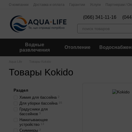
Перейти к основному контенту
О компании
Доставка и оплата
Гарантии
Услуги
Партнерам / О
(066) 341-11-16
(044
Водные
Отопление
Водоснабжен
развлечения
Aqua Life
Товары Kokido
Товары Kokido
Раздел
Химия для бассейна
2
Для уборки бассейна
35
Градусники для
бассейнов
5
Наматывающее
устройство
13
Скиммеры
2