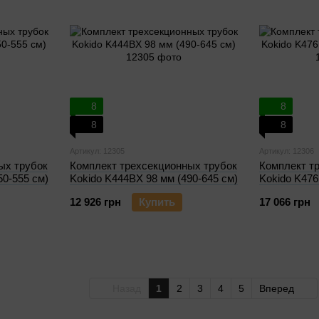
8
8
8
8
Артикул: 12305
Артикул: 12306
ых трубок
Комплект трехсекционных трубок
Комплект т
50-555 см)
Kokido K444BX 98 мм (490-645 см)
Kokido K476
12 926 грн
Купить
17 066 грн
Назад
1
2
3
4
5
Вперед