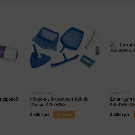
для уборки бассейна
градусники для бассейнов
Артикул: 25186
Артикул: 12121
цифровой
Уборочный комплект Kokido
Шланг для 
Classic K267WBX
K368SW d38
2 760 грн
Купить
3 298 грн