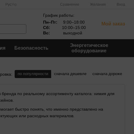
Сравнение
Рус
Укр
Желания
Вход
График работы:
Пн–Пт:
9:00–18:00
Мой заказ
Сб:
10:00–15:00
Вс:
выходной
Энергетическое
ия
Безопасность
оборудование
по популярности
сначала дешевле
сначала дороже
ровка:
ов бренда по реальному ассортименту каталога: химия для
сейнов.
омогает быстро понять, что именно представлено на
лектующих или расходных материалов.