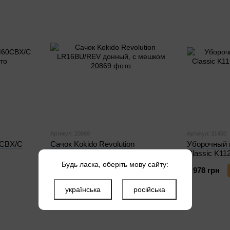
Артикул: 20869
Артикул: 31450
0CBX/C
Сачок Kokido Revolution
Уборочный 
LR16BU/REV донный, с мешком
Classic K1
Будь ласка, оберіть мову сайту:
1 351 грн
Купить
1 978 грн
українська
російська