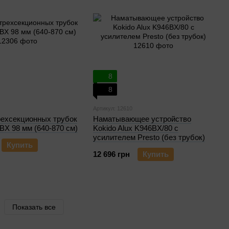
8
8
Артикул: 12610
рехсекционных трубок
Наматывающее устройство
BX 98 мм (640-870 см)
Kokido Alux K946BX/80 c
усилителем Presto (без трубок)
Купить
12 696 грн
Купить
Показать все