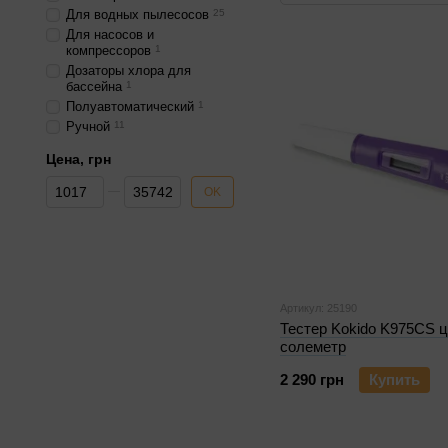
Для водных пылесосов
25
Для насосов и
компрессоров
1
Дозаторы хлора для
бассейна
1
Полуавтоматический
1
Ручной
11
Цена, грн
От Цена, грн
До Цена, грн
OK
Артикул: 25190
Тестер Kokido K975CS 
солеметр
2 290 грн
Купить