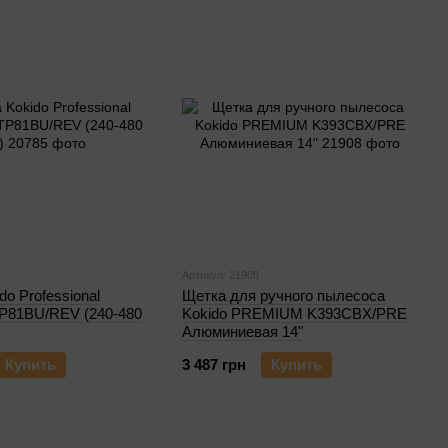
Артикул: 21908
do Professional
Щетка для ручного пылесоса
TP81BU/REV (240-480
Kokido PREMIUM K393CBX/PRE
Алюминиевая 14"
Купить
3 487 грн
Купить