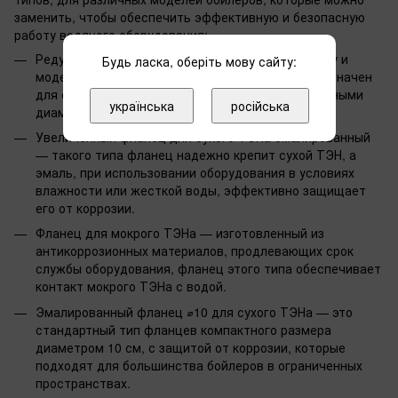
заменить, чтобы обеспечить эффективную и безопасную
работу водяного оборудования:
Редукционный фланец — он облегчает установку и
Будь ласка, оберіть мову сайту:
модернизацию оборудования, поскольку предназначен
для соединения труб или деталей бойлера с разными
українська
російська
диаметрами.
Увеличенный фланец для сухого ТЭНа эмалированный
— такого типа фланец надежно крепит сухой ТЭН, а
эмаль, при использовании оборудования в условиях
влажности или жесткой воды, эффективно защищает
его от коррозии.
Фланец для мокрого ТЭНа — изготовленный из
антикоррозионных материалов, продлевающих срок
службы оборудования, фланец этого типа обеспечивает
контакт мокрого ТЭНа с водой.
Эмалированный фланец ⌀10 для сухого ТЭНа — это
стандартный тип фланцев компактного размера
диаметром 10 см, с защитой от коррозии, которые
подходят для большинства бойлеров в ограниченных
пространствах.