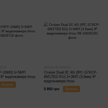
29716
Артикул: 99-10035191
P-10M0) 5+5МП
Cruiser Dual 2C 4G (IPC-S7XCP-
 IP видеокамера Imou
6M1TED-EU) 3+3МП (3.6мм) IP
видеокамера Imou
Купить
5 850 грн
Купить