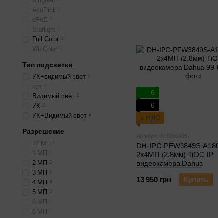
Xinghan
AcuPick
0
ePoE
0
Starlight
0
Full Color
3
WizColor
0
Тип подсветки
ИК+видимый свет
2
нет
0
6
Видимый свет
1
6
ИК
2
ИК+Видимый свет
4
с НДС
Разрешение
Артикул: 99-00014967
12 МП
0
DH-IPC-PFW3849S-A18
1 МП
0
2x4МП (2.8мм) TiOC IP
2 МП
2
видеокамера Dahua
3 МП
1
13 950 грн
Купить
4 МП
3
5 МП
3
6 МП
0
8 МП
0