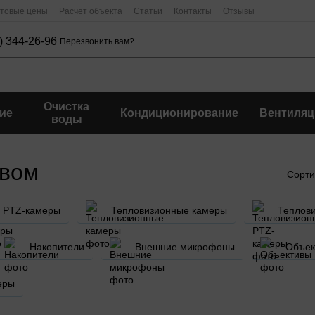
птовые цены
Расчет объекта
Статьи
Контакты
Отзывы
) 344-26-96
Перезвонить вам?
Очистка
ие
Кондиционирование
Вентиляц
воды
ивом
Сорти
PTZ-камеры
Тепловизионные камеры
Теплов
Накопители
Внешние микрофоны
Объек
еры