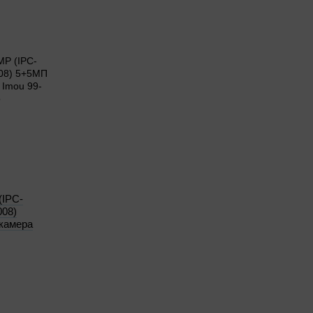
(IPC-
08)
окамера