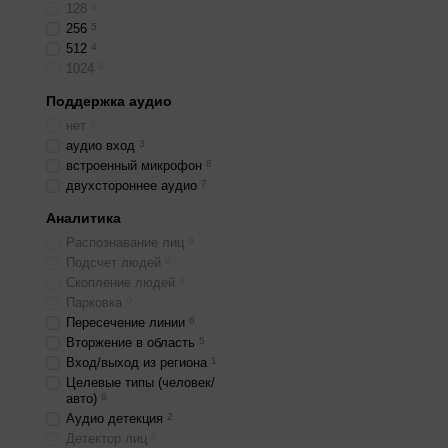
128
0
256
5
512
4
1024
0
Поддержка аудио
нет
0
аудио вход
3
встроенный микрофон
8
двухстороннее аудио
7
Аналитика
Распознавание лиц
0
Подсчет людей
0
Скопление людей
0
Парковка
0
Пересечение линии
6
Вторжение в область
5
Вход/выход из региона
1
Целевые типы (человек/
авто)
8
Аудио детекция
2
Детектор лиц
0