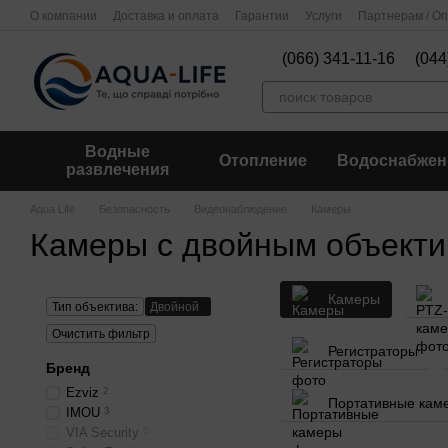
Перейти к основному контенту
О компании
Доставка и оплата
Гарантии
Услуги
Партнерам / О
(066) 341-11-16
(044
Водные
Отопление
Водоснабжен
развлечения
Aqua Life
Безопасность
Видеонаблюдение
Камеры
Камеры с двойным объект
Камеры
Тип объектива:
Двойной
Очистить фильтр
Регистраторы
Бренд
Ezviz
2
Портативные кам
IMOU
3
VIA Security
0