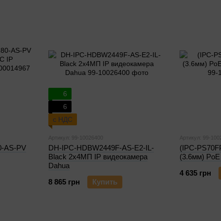
6
6
с НДС
Артикул: 99-10026400
Артикул: 99-100
0-AS-PV
DH-IPC-HDBW2449F-AS-E2-IL-
(IPC-PS70F
Black 2x4МП IP видеокамера
(3.6мм) PoE
Dahua
4 635 грн
8 865 грн
Купить