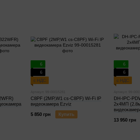
6
6
6
6
с НДС
с НДС
Артикул: 99-00015281
Артикул: 99-000
22WFR)
C8PF (2MP,W1 cs-C8PF) Wi-Fi IP
DH-IPC-PD
идеокамера
видеокамера Ezviz
2x4МП (2.8м
видеокамер
5 850 грн
Купить
13 950 грн