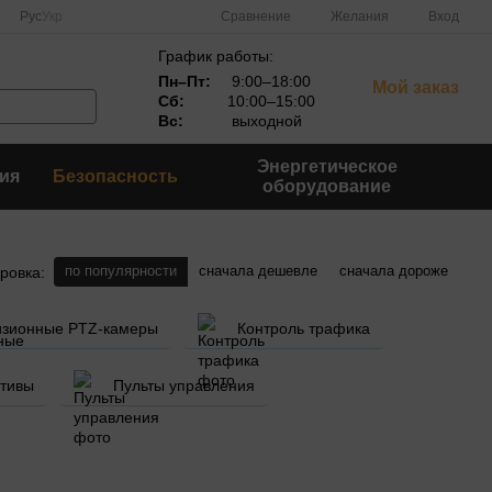
Сравнение
Рус
Укр
Желания
Вход
График работы:
Пн–Пт:
9:00–18:00
Мой заказ
Сб:
10:00–15:00
Вс:
выходной
Энергетическое
ия
Безопасность
оборудование
по популярности
сначала дешевле
сначала дороже
ровка:
изионные PTZ-камеры
Контроль трафика
тивы
Пульты управления