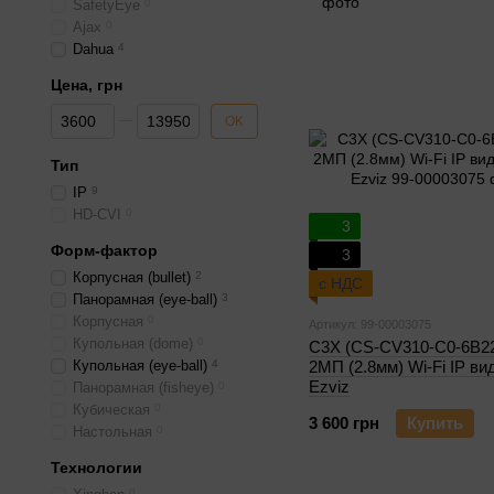
SafetyEye
0
Ajax
0
Dahua
4
Цена, грн
От Цена, грн
До Цена, грн
OK
Тип
IP
9
HD-CVI
0
3
Форм-фактор
3
Корпусная (bullet)
2
с НДС
Панорамная (eye-ball)
3
Корпусная
0
Артикул: 99-00003075
Купольная (dome)
0
C3X (CS-CV310-C0-6B
Купольная (eye-ball)
4
2МП (2.8мм) Wi-Fi IP в
Ezviz
Панорамная (fisheye)
0
Кубическая
0
3 600 грн
Купить
Настольная
0
Технологии
0