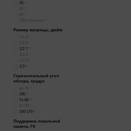
50
1
60
0
80
0
100 и больше
0
Размер матрицы, дюйм
1/1.8
0
1/2.5
0
1/2.7
5
1/2.8
0
1/2.9
0
1/3
4
Горизонтальный угол
обзора, градус
до 50
0
180
2
51-80
3
81-99
0
100-179
4
Поддержка локальной
памяти, Гб