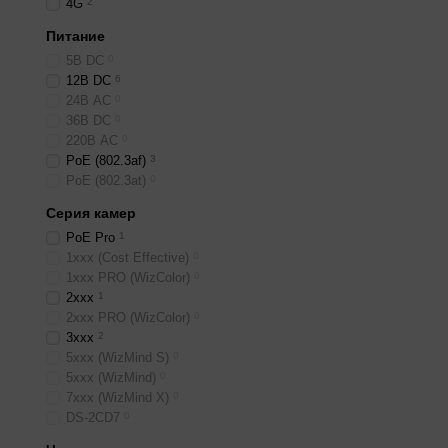
4G
2
Питание
5В DС
0
12В DС
6
24В AС
0
36В DС
0
220В AС
0
PoE (802.3af)
3
PoE (802.3at)
0
Серия камер
PoE Pro
1
1ххх (Cost Effective)
0
1xxx PRO (WizColor)
0
2ххх
1
2xxx PRO (WizColor)
0
3ххх
2
5ххх (WizMind S)
0
5ххх (WizMind)
0
7xxx (WizMind X)
0
DS-2CD7
0