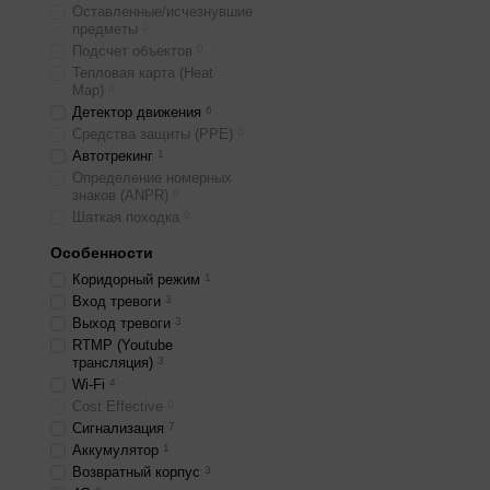
Оставленные/исчезнувшие
предметы
0
Подсчет объектов
0
Тепловая карта (Heat
Map)
0
Детектор движения
6
Средства защиты (PPE)
0
Автотрекинг
1
Определение номерных
знаков (ANPR)
0
Шаткая походка
0
Особенности
Коридорный режим
1
Вход тревоги
3
Выход тревоги
3
RTMP (Youtube
трансляция)
3
Wi-Fi
4
Cost Effective
0
Сигнализация
7
Аккумулятор
1
Возвратный корпус
3