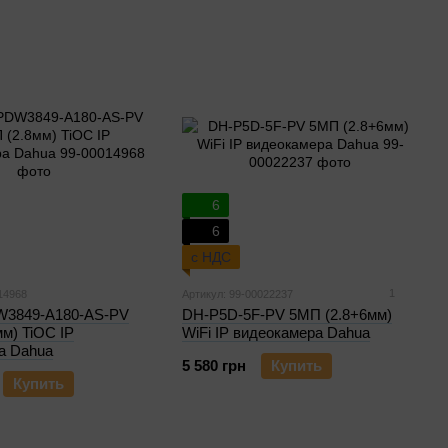
6
6
с НДС
1
14968
Артикул: 99-00022237
W3849-A180-AS-PV
DH-P5D-5F-PV 5МП (2.8+6мм)
м) TiOC IP
WiFi IP видеокамера Dahua
а Dahua
5 580 грн
Купить
Купить