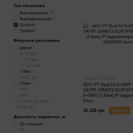
Тип объектива
Фиксированный
193
Вариофокальный
36
Двойной
9
Тройной
2
Фокусное расстояние
другая
1
до 2.5мм
0
2.7-12 мм
0
2.7-13.5 мм
0
2.8мм
5
2.8-12 мм
0
Артикул: 99-10036380
3.6мм
3
AOV PT Dual Kit 5+5MP 
4мм
0
SA70F-10M0T2-EU/FSP0
5+5МП (3.6мм) IP виде
6мм
0
Imou
от 8мм до 16мм
0
8-32 мм
0
10 125 грн
Купить
Дальность подсветки, м
30 и меньше
8
40
0