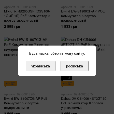
Артикул: 99-00014399
Артикул: 99-00018259
MikroTik RB260GSP (CSS106-
Ewind EW-S1906CF-AP POE
1G-4P-1S) PoE Коммутатор 5
Коммутатор 6 портов
портов управляемый
неуправляемый
2 595 грн
1 533 грн
Будь ласка, оберіть мову сайту:
українська
російська
3
3
с НДС
с НДС
Артикул: 99-00018264
Артикул: 99-10025675
Ewind EW-S1907CG-AP PoE
Dahua DH-CS4006-4ET2GT-60
Коммутатор 7 портов
PoE Коммутатор 6 портов
неуправляемый
управляемый
2 505 грн
2 655 грн