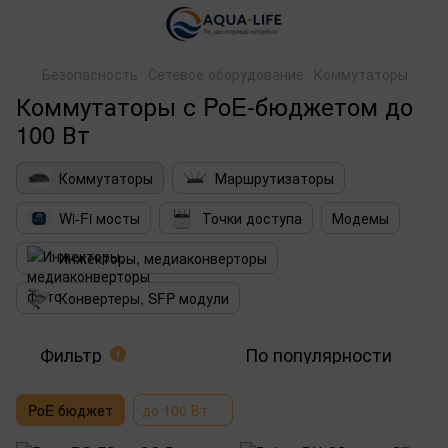
Безопасность
Сетевое оборудование
Коммутаторы
Коммутаторы с PoE-бюджетом до
100 Вт
Коммутаторы
Маршрутизаторы
Wi-Fi мосты
Точки доступа
Модемы
Инжекторы, медиаконверторы
Конвертеры, SFP модули
Фильтр
По популярности
1
PoE бюджет
до 100 Вт