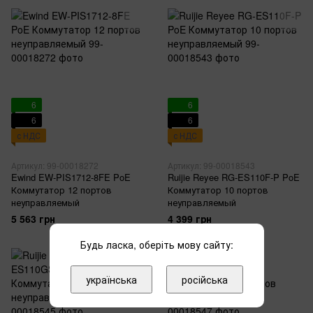
6
6
6
6
с НДС
с НДС
Артикул: 99-00018272
Артикул: 99-00018543
Ewind EW-PIS1712-8FE PoE
Ruijie Reyee RG-ES110F-P PoE
Коммутатор 12 портов
Коммутатор 10 портов
неуправляемый
неуправляемый
5 563 грн
4 399 грн
Будь ласка, оберіть мову сайту:
українська
російська