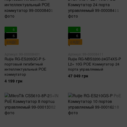
6
6
6
6
с НДС
с НДС
Артикул: 99-00008401
Артикул: 99-00008411
Ruijie RG-ES205GC-P 5-
Ruijie RG-NBS3200-24GT4XS-P
портовый гигабитный
L2+ 10G POE Коммутатор 24
интеллектуальный POE
порта управляемый
коммутатор
47 049 грн
4 199 грн