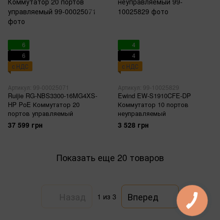
6
4
6
4
с НДС
с НДС
Артикул: 99-00025071
Артикул: 99-10025829
Ruijie RG-NBS3300-16MG4XS-
Ewind EW-S1910CFE-DP
HP PoE Коммутатор 20
Коммутатор 10 портов
портов управляемый
неуправляемый
37 599 грн
3 528 грн
Показать еще 20 товаров
Назад
Вперед
1
из 3