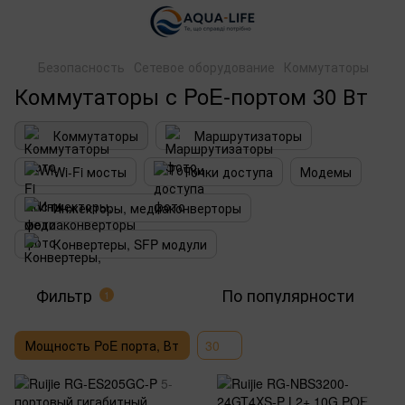
Безопасность
Сетевое оборудование
Коммутаторы
Коммутаторы с PoE-портом 30 Вт
Коммутаторы
Маршрутизаторы
Wi-Fi мосты
Точки доступа
Модемы
Инжекторы, медиаконверторы
Конвертеры, SFP модули
Фильтр
По популярности
1
Мощность PoE порта, Вт
30