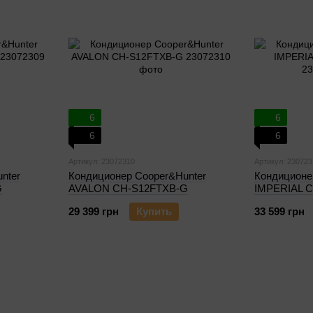
6
6
6
6
Артикул: 23072310
Артикул: 230723
nter
Кондиционер Cooper&Hunter
Кондиционе
G
AVALON CH-S12FTXB-G
IMPERIAL 
29 399 грн
Купить
33 599 грн