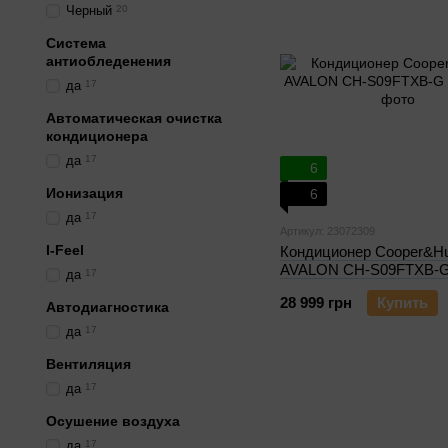
Черный
20
Система
антиобледенения
да
17
Автоматическая очистка
кондиционера
да
17
6
Ионизация
6
да
17
Артикул: 23072309
I-Feel
Кондиционер Cooper&Hu
AVALON CH-S09FTXB-
да
17
28 999 грн
Купить
Автодиагностика
да
17
Вентиляция
да
17
Осушение воздуха
да
17