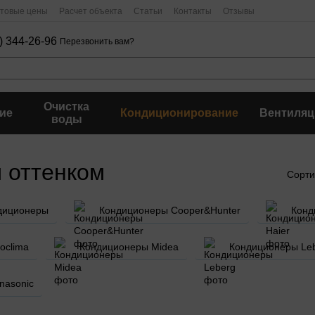
птовые цены
Расчет объекта
Статьи
Контакты
Отзывы
) 344-26-96
Перезвонить вам?
Очистка
ие
Кондиционирование
Вентиляц
воды
 оттенком
Сорти
диционеры
Кондиционеры Cooper&Hunter
Конд
oclima
Кондиционеры Midea
Кондиционеры Le
nasonic