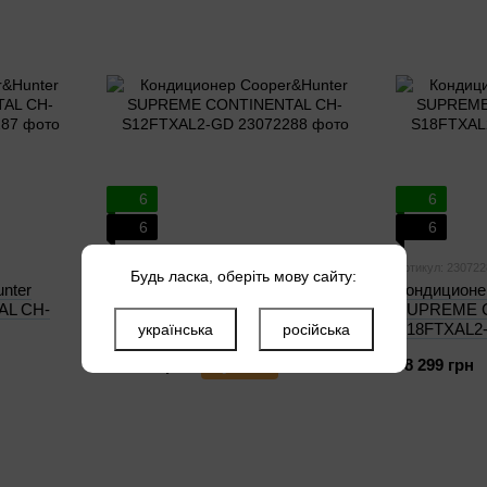
6
6
6
6
Артикул: 23072288
Артикул: 230722
Будь ласка, оберіть мову сайту:
nter
Кондиционер Cooper&Hunter
Кондиционе
L CH-
SUPREME CONTINENTAL CH-
SUPREME C
S12FTXAL2-GD
S18FTXAL2
українська
російська
35 299 грн
Купить
48 299 грн