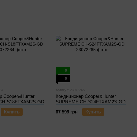
6
6
64
Артикул: 23072265
р Cooper&Hunter
Кондиционер Cooper&Hunter
CH-S18FTXAM2S-GD
SUPREME CH-S24FTXAM2S-GD
Купить
67 599 грн
Купить