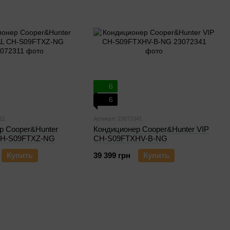
6
6
11
Артикул: 23072341
р Cooper&Hunter
Кондиционер Cooper&Hunter VIP
CH-S09FTXZ-NG
CH-S09FTXHV-B-NG
Купить
39 399 грн
Купить