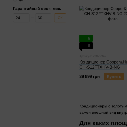
Гарантийный срок, мес.
От Гарантийный срок, мес.
До Гарантийный срок, мес.
OK
6
6
Артикул: 23072342
Кондиционер Cooper&Hu
CH-S12FTXHV-B-NG
39 899 грн
Купить
Кондиционеры с золотым 
важен внешний вид внутр
Для каких площ