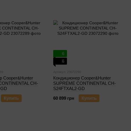
6
6
89
Артикул: 23072290
р Cooper&Hunter
Кондиционер Cooper&Hunter
ONTINENTAL CH-
SUPREME CONTINENTAL CH-
-GD
S24FTXAL2-GD
Купить
60 899 грн
Купить