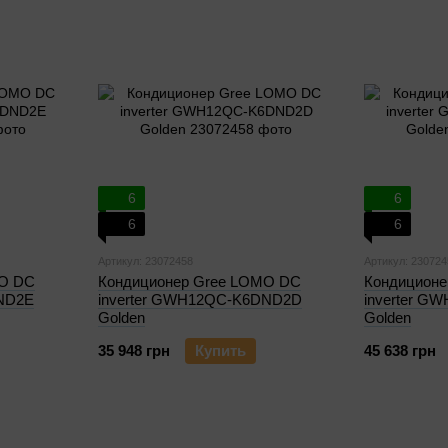
6
6
6
6
Артикул: 23072458
Артикул: 230724
MO DC
Кондиционер Gree LOMO DC
Кондицион
DND2E
inverter GWH12QC-K6DND2D
inverter 
Golden
Golden
35 948 грн
Купить
45 638 грн