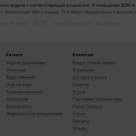
точно модели с соответствующей мощностью. В помещении 3550 м
ь температуру. При площади 70 м берут оборудование с запасом 
грев при -30 °C: особенности выбора
до -30 °C сохраняют работоспособность в сильные морозы. При те
В домах с частыми перепадами напряжения стоит обратить вниман
брать золотой оттенок вместо классическо
Каталог
Клиентам
в современных интерьерах, где белый блок выглядит слишком нейтр
Водные развлечения
Вход в личный кабинет
гамму. Если дизайн не важен, можно рассмотреть
белые модели
и
Отопление
О компании
er&Hunter и Gree для дизайнерских инте
Водоснабжение
Доставка и оплата
Очистка воды
Гарантии
лагает расширенный набор функций: ионизацию, I-Feel и управле
Кондиционирование
Услуги
0 °C при более простой комплектации. В помещениях, где постоянн
Вентиляция
Партнерам / Оптовые цены
Безопасность
Расчет объекта
ри нестабильном напряжении ресурс инверторного компрессора пад
Энергетическое оборудование
Статьи
 70 м или объект промышленный, эта категория не подходит — л
Контакты
сти в золотом цвете рассматривают обычные бытовые модели с об
Отзывы