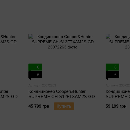
6
6
6
6
Артикул: 23072263
Артикул: 230722
nter
Кондиционер Cooper&Hunter
Кондиционе
AM2S-GD
SUPREME CH-S12FTXAM2S-GD
SUPREME 
45 799 грн
Купить
59 199 грн