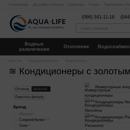
Перейти к основному контенту
О компании
Доставка и оплата
Гарантии
Услуги
Партнерам / О
(066) 341-11-16
(044
Водные
Отопление
Водоснабжен
развлечения
Aqua Life
Кондиционирование
Кондиционеры
≋ Кондиционеры с золотым
Инверторные кон
Оттенок:
Золотой
Очистить фильтр
Кондиционеры Ne
Бренд
Hisense
0
Кондиционеры Pa
Cooper&Hunter
13
Gree
4