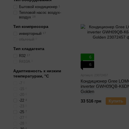
Бытовой кондиционер
1
Тепловой насос воздух-
воздух
16
Тип компрессора
инверторный
17
обычный
0
Тип хладагента
R32
17
6
R410A
0
6
Адаптивность к низким
Артикул: 23072457
температурам, °С
Кондиционер Gree LO
-7
0
inverter GWH09QB-K6
-15
0
Golden
-20
0
-22
4
33 516 грн
Купить
-23
0
-25
7
-27
0
-28
0
6