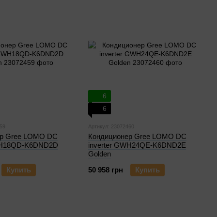
6
6
59
Артикул: 23072460
ер Gree LOMO DC
Кондиционер Gree LOMO DC
GWH18QD-K6DND2D
inverter GWH24QE-K6DND2E
Golden
Купить
50 958 грн
Купить