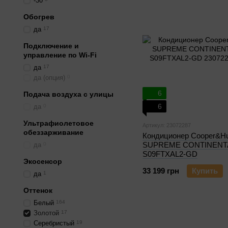
-30
Обогрев
да
17
Подключение и
управление по Wi-Fi
да
17
да (опция)
0
6
Подача воздуха с улицы
6
да
0
Ультрафиолетовое
Артикул: 23072287
обеззарживание
Кондиционер Cooper&Hu
SUPREME CONTINENTA
да
0
S09FTXAL2-GD
Экосенсор
33 199 грн
Купить
да
1
Оттенок
Белый
164
Золотой
17
Серебристый
19