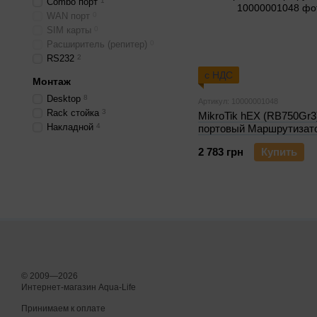
Combo порт
1
WAN порт
0
SIM карты
0
Расширитель (репитер)
0
RS232
2
с НДС
Монтаж
Desktop
8
Артикул: 10000001048
Rack стойка
3
MikroTik hEX (RB750Gr3)
Накладной
4
портовый Маршрутизат
2 783 грн
Купить
© 2009—2026
Интернет-магазин Aqua-Life
Принимаем к оплате