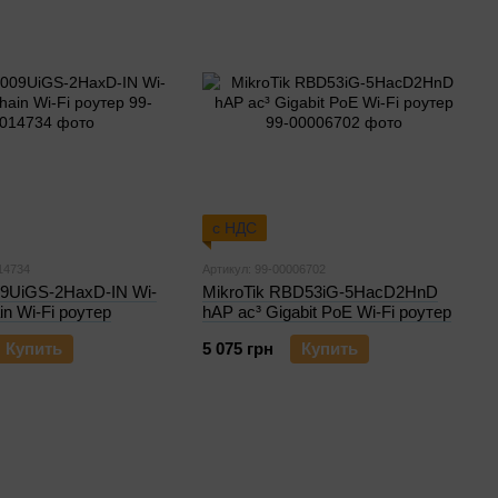
с НДС
14734
Артикул: 99-00006702
09UiGS-2HaxD-IN Wi-
MikroTik RBD53iG-5HacD2HnD
ain Wi-Fi роутер
hAP ac³ Gigabit PoE Wi-Fi роутер
Купить
5 075 грн
Купить