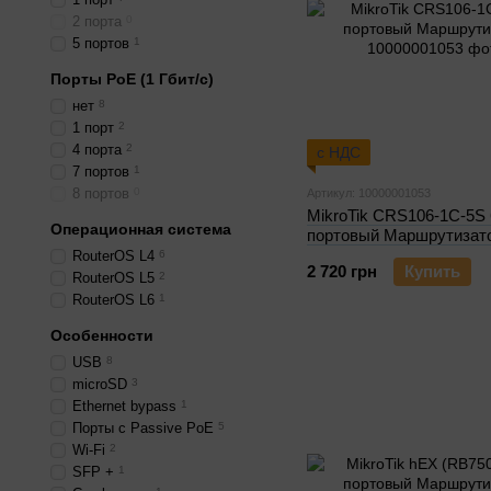
2 порта
0
5 портов
1
Порты PoE (1 Гбит/с)
нет
8
1 порт
2
4 порта
2
с НДС
7 портов
1
8 портов
0
Артикул: 10000001053
MikroTik CRS106-1C-5S 
Операционная система
портовый Маршрутизат
RouterOS L4
6
2 720 грн
Купить
RouterOS L5
2
RouterOS L6
1
Особенности
USB
8
microSD
3
Ethernet bypass
1
Порты с Passive PoE
5
Wi-Fi
2
SFP +
1