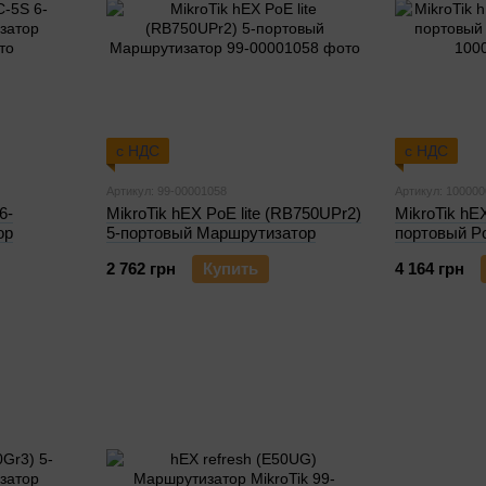
с НДС
с НДС
Артикул: 99-00001058
Артикул: 10000
6-
MikroTik hEX PoE lite (RB750UPr2)
MikroTik hE
ор
5-портовый Маршрутизатор
портовый P
2 762 грн
Купить
4 164 грн