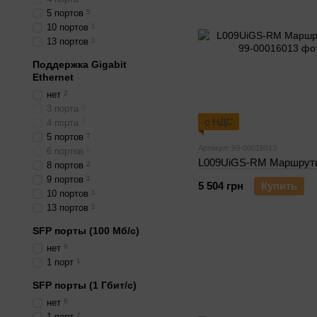
5 портов
5
10 портов
1
13 портов
1
Поддержка Gigabit
Ethernet
нет
2
3 порта
0
с НДС
4 порта
0
5 портов
7
Артикул: 99-00016013
6 портов
0
L009UiGS-RM Маршрут
8 портов
2
9 портов
1
5 504 грн
Купить
10 портов
1
13 портов
1
SFP порты (100 Мб/с)
нет
9
1 порт
1
SFP порты (1 Гбит/с)
нет
6
1 порт
7