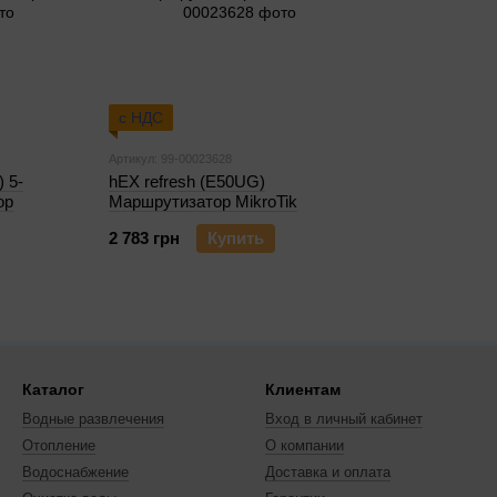
с НДС
Артикул: 99-00023628
 5-
hEX refresh (E50UG)
ор
Маршрутизатор MikroTik
2 783 грн
Купить
Каталог
Клиентам
Водные развлечения
Вход в личный кабинет
Отопление
О компании
Водоснабжение
Доставка и оплата