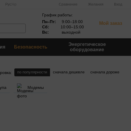
Сравнение
Рус
Укр
Желания
Вход
График работы:
Пн–Пт:
9:00–18:00
Мой заказ
Сб:
10:00–15:00
Вс:
выходной
Энергетическое
ия
Безопасность
оборудование
по популярности
сначала дешевле
сначала дороже
ровка:
тупа
Модемы