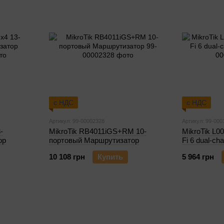
с НДС
с НДС
Артикул: 99-00002328
Артикул: 99-000
-
MikroTik RB4011iGS+RM 10-
MikroTik L0
ор
портовый Маршрутизатор
Fi 6 dual-ch
10 108 грн
Купить
5 964 грн