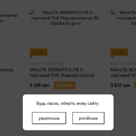
с НДС
с НДС
Артикул: 99-00008429
Артикул: 99-000
изатор
MikroTik RB960PGS-PB 5-
MikroTik hE
портовый PoE Маршрутизатор
портовый М
5 106 грн
Купить
3 672 грн
Будь ласка, оберіть мову сайту:
українська
російська