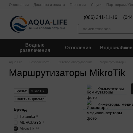
Перейти к основному контенту
О компании
Доставка и оплата
Гарантии
Услуги
Партнерам / О
(066) 341-11-16
(044
Водные
Отопление
Водоснабжен
развлечения
Aqua Life
Безопасность
Сетевое оборудование
Маршрутизаторы
Маршрутизаторы MikroTik
Коммутаторы
Бренд:
MikroTik
Очистить фильтр
Инжекторы, меди
Бренд
Teltonika
8
MERCUSYS
1
MikroTik
14