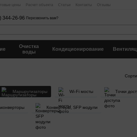
птовые цены
Расчет объекта
Статьи
Контакты
Отзывы
) 344-26-96
Перезвонить вам?
Очистка
ие
Кондиционирование
Вентиляц
воды
Сорти
Маршрутизаторы
Wi-Fi мосты
Точки дос
аконверторы
Конвертеры, SFP модули