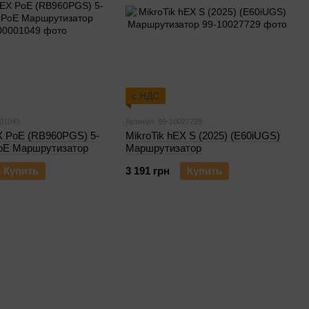
с НДС
001049
Артикул: 99-10027729
X PoE (RB960PGS) 5-
MikroTik hEX S (2025) (E60iUGS)
oE Маршрутизатор
Маршрутизатор
Купить
3 191 грн
Купить