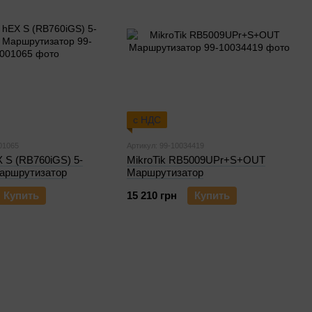
с НДС
01065
Артикул: 99-10034419
X S (RB760iGS) 5-
MikroTik RB5009UPr+S+OUT
аршрутизатор
Маршрутизатор
Купить
15 210 грн
Купить