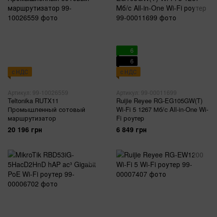
6
6
с НДС
с НДС
Артикул: 99-10026559
Артикул: 99-00011699
Teltonika RUTX11
Ruijie Reyee RG-EG105GW(T)
Промышленный сотовый
Wi-Fi 5 1267 Мб/с All-in-One Wi-
маршрутизатор
Fi роутер
20 196 грн
6 849 грн