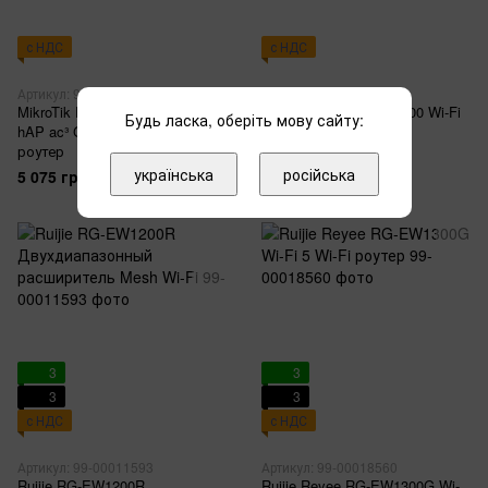
с НДС
с НДС
Артикул: 99-00006702
Артикул: 99-00007407
MikroTik RBD53iG-5HacD2HnD
Ruijie Reyee RG-EW1200 Wi-Fi
Будь ласка, оберіть мову сайту:
hAP ac³ Gigabit PoE Wi-Fi
5 Wi-Fi роутер
роутер
1 549 грн
українська
російська
5 075 грн
3
3
3
3
с НДС
с НДС
Артикул: 99-00011593
Артикул: 99-00018560
Ruijie RG-EW1200R
Ruijie Reyee RG-EW1300G Wi-