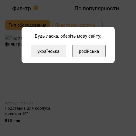
Фильтр
По популярности
1
Тип оборудования
Подставка корпуса
Будь ласка, оберіть мову сайту:
українська
російська
Артикул: fns1841
Подставка для корпуса
фильтра 10"
516 грн