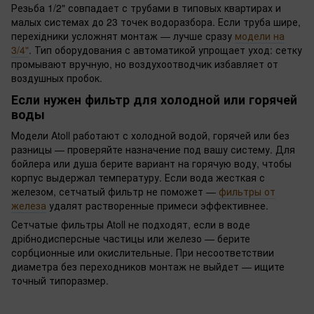
Резьба 1/2" совпадает с трубами в типовых квартирах и
малых системах до 23 точек водоразбора. Если труба шире,
перехідники усложнят монтаж — лучше сразу
модели на
3/4"
. Тип оборудования с автоматикой упрощает уход: сетку
промывают вручную, но воздухоотводчик избавляет от
воздушных пробок.
Если нужен фильтр для холодной или горячей
воды
Модели Atoll работают с холодной водой, горячей или без
разницы — проверяйте назначение под вашу систему. Для
бойлера или душа берите вариант на горячую воду, чтобы
корпус выдержал температуру. Если вода жесткая с
железом, сетчатый фильтр не поможет —
фильтры от
железа
удалят растворенные примеси эффективнее.
Сетчатые фильтры Atoll не подходят, если в воде
дрібнодисперсные частицы или железо — берите
сорбционные или окислительные. При несоответствии
диаметра без переходников монтаж не выйдет — ищите
точный типоразмер.