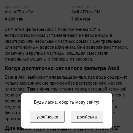
Артикул: 11353
Артикул: 11357
Atoll AFF-1/2CM
Atoll AFR-1/2CM
4 269 грн
7 204 грн
Сетчатые фильтры Atoll с подключением 1/2" и
воздухоотводчиком устанавливают на вводе воды в
квартирах или небольших частных домах с центральным
или автономным водоснабжением. Они задерживают песок,
ржавчину и крупные частицы, защищая смесители,
стиральные машины и бойлеры от засоров.
Когда достаточно сетчатого фильтра Atoll
Бренд Atoll выбирают владельцы жилья, где вода содержит
только механические примеси без растворенного железа
или хлора. Такие фильтры ставят перед основной техникой:
если в системе нет тонких загрязнений, сетка справится с
основной задачей. Сантехники в старых домах хвалят
Будь ласка, оберіть мову сайту:
модели с воздухоотводчиком — воздух выходит сам, и
фильтр не "захлебывается" при первом запуске после
українська
російська
простоя.
Для каких труб подходит подключение 1/2"