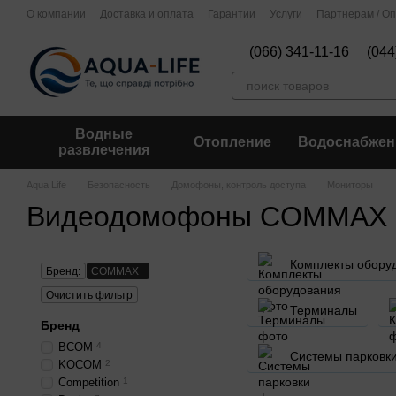
Перейти к основному контенту
О компании
Доставка и оплата
Гарантии
Услуги
Партнерам / О
(066) 341-11-16
(044
Водные
Отопление
Водоснабжен
развлечения
Aqua Life
Безопасность
Домофоны, контроль доступа
Мониторы
Видеодомофоны COMMAX
Комплекты обору
Бренд:
COMMAX
Очистить фильтр
Терминалы
Бренд
BCOM
4
Системы парковк
KOCOM
2
Competition
1