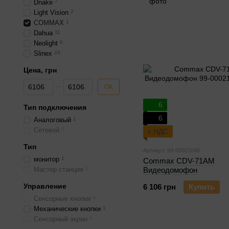
Dnake
7
Light Vision
2
COMMAX
1
Dahua
11
Neolight
9
Slinex
24
Цена, грн
От Цена, грн
До Цена, грн
OK
6
Тип подключения
6
Аналоговый
1
Сетевой
0
с НДС
Тип
Артикул: 99-00021049
монитор
1
Commax CDV-71AM
Мастер станция
0
Видеодомофон
Управление
6 106 грн
Купить
Сенсорные кнопки
0
Механические кнопки
1
Сенсорный экран
0