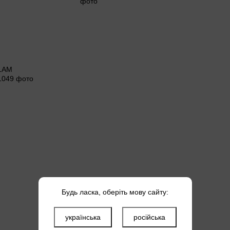
Будь ласка, оберіть мову сайту:
українська
російська