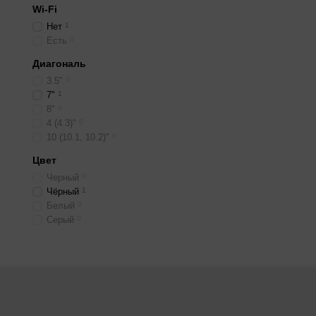
Wi-Fi
Нет
1
Есть
0
Диагональ
3.5"
0
7"
1
8"
0
4 (4.3)"
0
10 (10.1, 10.2)"
0
Цвет
Черный
0
Чёрный
1
Белый
0
Серый
0