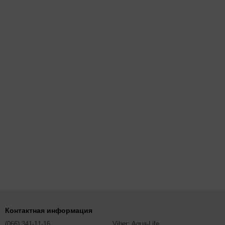
Контактная информация
(066) 341-11-16
Viber: Aqua-Life