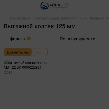
Вентиляция
Комплектующие для вентиляции
Внешние к
Вытяжной колпак 125 мм
Фильтр
По популярности
1
Диаметр, мм
125