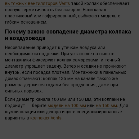
вытяжных вентиляторов Vents
такой колпак обеспечивает
полную герметичность без зазоров. Если канал
пластиковый или гофрированный, выбирают модель с
гибким основанием.
Почему важно совпадение диаметра колпака
и воздуховода
Несовпадение приводит к утечкам воздуха или
необходимости подрезки. При установке на высоте
монтажники фиксируют колпак саморезами, и точный
диаметр упрощает задачу. Ветер и осадки не проникают
внутрь, если посадка плотная. Монтажники в панельных
домах отмечают: колпак 125 мм на канале такого же
размера держится годами без продувания, даже при
сильных порывах.
Если диаметр канала 100 мм или 150 мм, эти колпаки не
подойдут — берите
модели на 100 мм
или
на 150 мм
. Для
шумоизоляции или декора ищите специализированные
варианты в
колпаках Vents
.