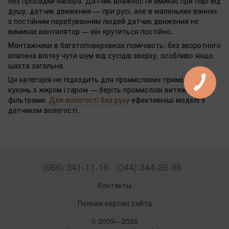
без просадки напора. Датчик влажности вмикає при парі від
душу, датчик движения — при русі, але в маленьких ваннах
з постійним перебуванням людей датчик движения не
вимикає вентилятор — він крутиться постійно.
Монтажники в багатоповерхівках помічають: без зворотного
клапана влітку чути шум від сусідів зверху, особливо якщо
шахта загальна.
Ця категорія не підходить для промислових приміщень чи
кухонь з жиром і гаром — беріть промислові витяжки з
фільтрами.
Для вологості без руху
ефективніші моделі з
датчиком вологості.
(066) 341-11-16
(044) 344-26-96
Контакты
Полная версия сайта
© 2009—2026