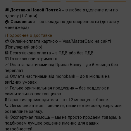
🚚
Доставка Новой Почтой
– в любое отделение или по
адресу (1-2 дня)
🏠
Самовывоз
– со склада по договоренности (детали у
менеджера)
ℹ️
Подробнее о доставке
💳 Онлайн-оплата карткою – Visa/MasterCard на сайті
(Популярний вибір)
🏦 Безготівкова оплата – з ПДВ або без ПДВ
💵 Готівкою при отриманні
📈 Оплата частинами від ПриватБанку – до 6 місяців без
переплат
📊 Оплата частинами від monobank – до 8 місяців на
вигідних умовах
✅ Только оригинальная продукция – без подделок и
сомнительных поставщиков
🔒 Гарантия производителя – от 12 месяцев т более.
📞 Легко связаться – звоните, пишите в мессенджеры или
оставляйте заявку.
🎯 Экспертная помощь – мы не просто продаем товары, а
подбираем лучшее решение именно для ваших
потребностей.