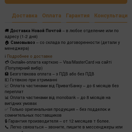
Доставка
Оплата
Гарантия
Консультация
🚚
Доставка Новой Почтой
– в любое отделение или по
адресу (1-2 дня)
🏠
Самовывоз
– со склада по договоренности (детали у
менеджера)
ℹ️
Подробнее о доставке
💳 Онлайн-оплата карткою – Visa/MasterCard на сайті
(Популярний вибір)
🏦 Безготівкова оплата – з ПДВ або без ПДВ
💵 Готівкою при отриманні
📈 Оплата частинами від ПриватБанку – до 6 місяців без
переплат
📊 Оплата частинами від monobank – до 8 місяців на
вигідних умовах
✅ Только оригинальная продукция – без подделок и
сомнительных поставщиков
🔒 Гарантия производителя – от 12 месяцев т более.
📞 Легко связаться – звоните, пишите в мессенджеры или