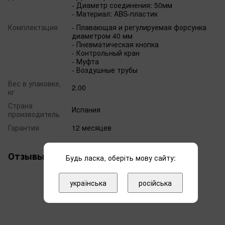
- Диаметр соединения: 50мм
- Материал: ABS-пластик
Комплектация
- Плавающая и регулируемая форсунка
диаметром 40 мм
- Пневматическая кнопка
- Контрольный кран
- Муфта
- Воздушные трубы
Вес в упаковке,
2.00
кг
Страна
Испания
производитель
Гарантия
12 месяцев
Отзывы
Будь ласка, оберіть мову сайту:
українська
російська