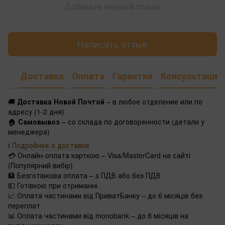
Добавьте первый отзыв
Написать отзыв
Доставка
Оплата
Гарантия
Консультация
🚚
Доставка Новой Почтой
– в любое отделение или по
адресу (1-2 дня)
🏠
Самовывоз
– со склада по договоренности (детали у
менеджера)
ℹ️
Подробнее о доставке
💳 Онлайн-оплата карткою – Visa/MasterCard на сайті
(Популярний вибір)
🏦 Безготівкова оплата – з ПДВ або без ПДВ
💵 Готівкою при отриманні
📈 Оплата частинами від ПриватБанку – до 6 місяців без
переплат
📊 Оплата частинами від monobank – до 8 місяців на