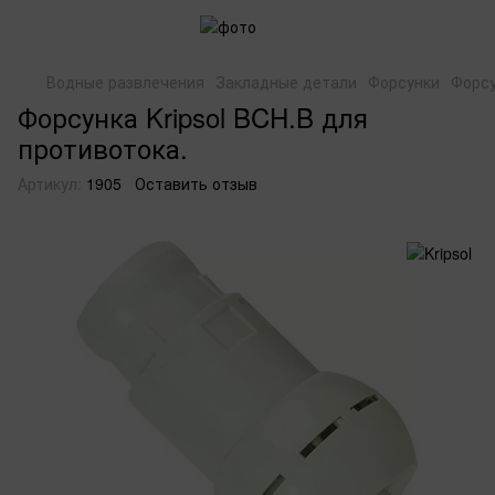
Водные развлечения
Закладные детали
Форсунки
Форсу
Форсунка Kripsol BCH.B для
противотока.
Артикул:
1905
Оставить отзыв