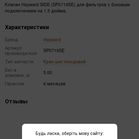
Клапан Hayward SIDE (SP0719SE) для фильтров с боковым
подключением на 1.5 дюйма.
Характеристики
Бренд
Hayward
Артикул
SP0719SE
производителя
Тип запчасти
Кран шестиходовой
Вес в
5.00
упаковке, кг
Гарантия
6 месяцев
Отзывы
Будь ласка, оберіть мову сайту: