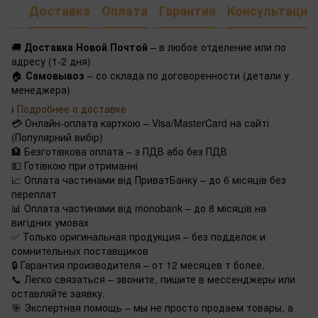
Доставка
Оплата
Гарантия
Консультация
🚚
Доставка Новой Почтой
– в любое отделение или по
адресу (1-2 дня)
🏠
Самовывоз
– со склада по договоренности (детали у
менеджера)
ℹ️
Подробнее о доставке
💳 Онлайн-оплата карткою – Visa/MasterCard на сайті
(Популярний вибір)
🏦 Безготівкова оплата – з ПДВ або без ПДВ
💵 Готівкою при отриманні
📈 Оплата частинами від ПриватБанку – до 6 місяців без
переплат
📊 Оплата частинами від monobank – до 8 місяців на
вигідних умовах
✅ Только оригинальная продукция – без подделок и
сомнительных поставщиков
🔒 Гарантия производителя – от 12 месяцев т более.
📞 Легко связаться – звоните, пишите в мессенджеры или
оставляйте заявку.
🎯 Экспертная помощь – мы не просто продаем товары, а