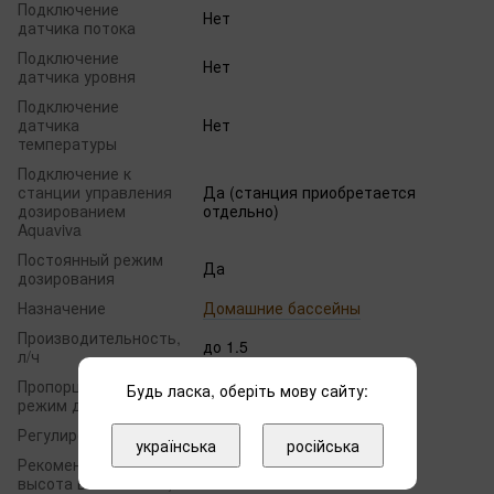
Подключение
Нет
датчика потока
Подключение
Нет
датчика уровня
Подключение
датчика
Нет
температуры
Подключение к
станции управления
Да (станция приобретается
дозированием
отдельно)
Aquaviva
Постоянный режим
Да
дозирования
Назначение
Домашние бассейны
Производительность,
до 1.5
л/ч
Пропорциональный
Будь ласка, оберіть мову сайту:
Нет
режим дозирования
Регулировка
Ручная
українська
російська
Рекомендуемая
высота всасывания,
1