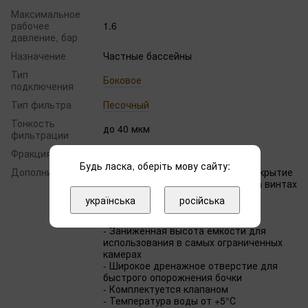
Максимальное
рабочее
1.6
давление, бар
Назначение
Частные бассейны
Тип
Боковое
подключения
Тип фильтра
Песочный
Тонкость
до 40 мкм
фильтрации
Фракция, мм
0.4–0.8
Будь ласка, оберіть мову сайту:
Дополнительно
- Черное финишное глянцевое покрытие
- Пластиковая верхняя крышка на винтах
с датчиком давления
українська
російська
- Минимальная необходимость
обслуживания и ухода
- Заниженная высота емкости для
использования в самых ограниченных
камерах
- Широкое дренажное отверстие для
быстрого опорожнения бочки
- Комплектуется клапаном
- Температура воды от +5°С