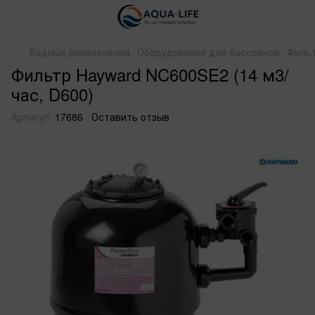
Водные развлечения
Оборудование для бассейнов
Филь
Фильтр Hayward NC600SE2 (14 м3/
час, D600)
Артикул:
17686
Оставить отзыв