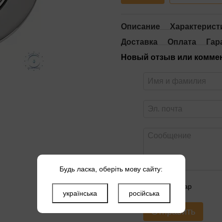
Описание
Характерист
Доставка
Оплата
Гар
Новый отзыв или комме
Будь ласка, оберіть мову сайту:
Оцените товар
українська
російська
Отправить