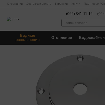
Перейти к основному контенту
О компании
Доставка и оплата
Гарантии
Услуги
Партнерам / О
(066) 341-11-16
(044
Водные
Отопление
Водоснабжен
развлечения