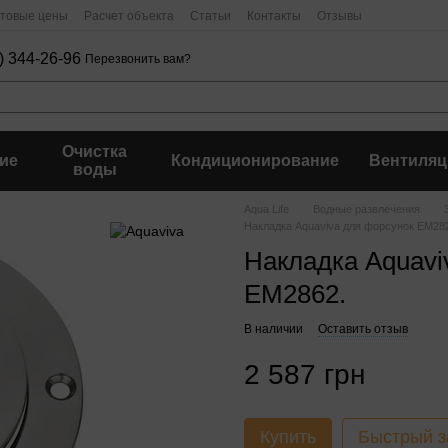
птовые цены
Расчет объекта
Статьи
Контакты
Отзывы
) 344-26-96
Перезвонить вам?
Очистка
ие
Кондиционирование
Вентиляц
воды
Aqua Life
Водные развлечения
Накладка Aquaviva для форсунок EM28
Накладка Aquavi
EM2862.
В наличии
Оставить отзыв
2 587 грн
Купить
Быстрый з