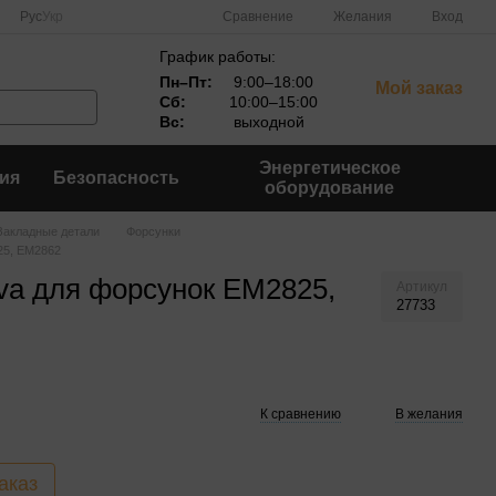
Сравнение
Рус
Укр
Желания
Вход
График работы:
Пн–Пт:
9:00–18:00
Мой заказ
Сб:
10:00–15:00
Вс:
выходной
Энергетическое
ия
Безопасность
оборудование
Закладные детали
Форсунки
25, EM2862
va для форсунок EM2825,
Артикул
27733
К сравнению
В желания
аказ