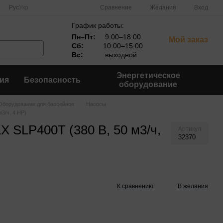
Сравнение
Рус
Укр
Желания
Вход
График работы:
Пн–Пт:
9:00–18:00
Мой заказ
Сб:
10:00–15:00
Вс:
выходной
Энергетическое
ия
Безопасность
оборудование
Оборудование для бассейнов
Насосы
3/ч, 4 HP)
X SLP400T (380 В, 50 м3/ч,
Артикул
32370
К сравнению
В желания