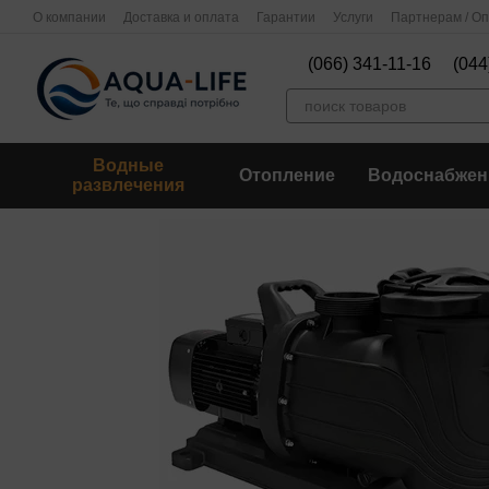
Перейти к основному контенту
О компании
Доставка и оплата
Гарантии
Услуги
Партнерам / О
(066) 341-11-16
(044
Водные
Отопление
Водоснабжен
развлечения