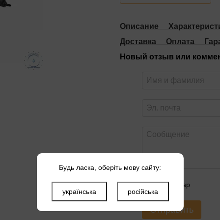
Описание
Характерист
Доставка
Оплата
Гар
Новый отзыв или комме
Будь ласка, оберіть мову сайту:
Оцените товар
українська
російська
Отправить