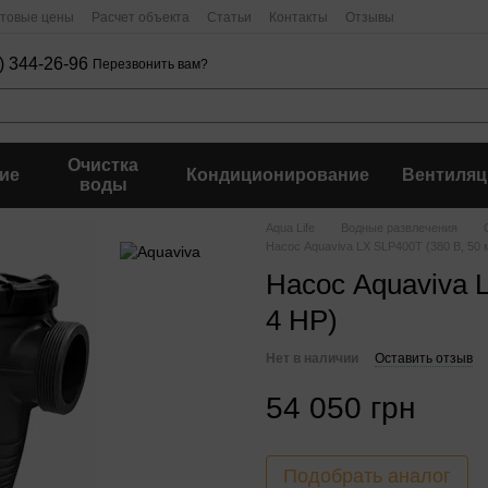
птовые цены
Расчет объекта
Статьи
Контакты
Отзывы
) 344-26-96
Перезвонить вам?
Очистка
ие
Кондиционирование
Вентиляц
воды
Aqua Life
Водные развлечения
Насос Aquaviva LX SLP400T (380 В, 50 м
Насос Aquaviva L
4 HP)
Нет в наличии
Оставить отзыв
54 050 грн
Подобрать аналог