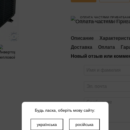
ОПЛАТА ЧАСТЯМИ ПРИВАТБАН
10 платежей по 29 650.10 гр
Описание
Характерист
Доставка
Оплата
Гар
Новый отзыв или комме
Будь ласка, оберіть мову сайту:
українська
російська