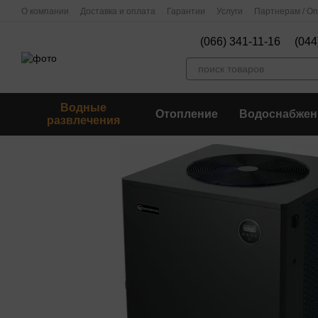
Перейти к основному контенту
О компании
Доставка и оплата
Гарантии
Услуги
Партнерам / О
(066) 341-11-16
(044
Водные
Отопление
Водоснабжен
развлечения