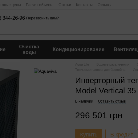
птовые цены
Расчет объекта
Статьи
Контакты
Отзывы
) 344-26-96
Перезвонить вам?
Очистка
ие
Кондиционирование
Вентиляц
воды
Aqua Life
Водные развлечения
Тепловые насосы для бассейна
Инв
Инверторный теп
Model Vertical 35 
В наличии
Оставить отзыв
296 501 грн
Купить
В кредит