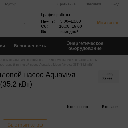
Сравнение
Рус
Укр
Желания
Вход
График работы:
Пн–Пт:
9:00–18:00
Мой заказ
Сб:
10:00–15:00
Вс:
выходной
Энергетическое
ия
Безопасность
оборудование
Оборудование для бассейнов
Оборудование для нагрева воды
ерторный тепловой насос Aquaviva Model Vertical 35T (34.8 кВт)
ловой насос Aquaviva
Артикул
28766
(35.2 кВт)
К сравнению
В желания
Быстрый заказ