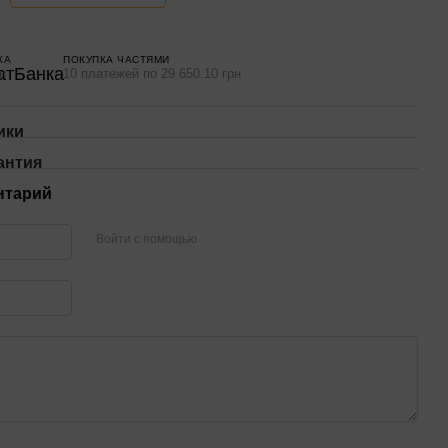
КА
ПОКУПКА ЧАСТЯМИ
н
10 платежей по 29 650.10 грн
ики
антия
нтарий
Войти с помощью