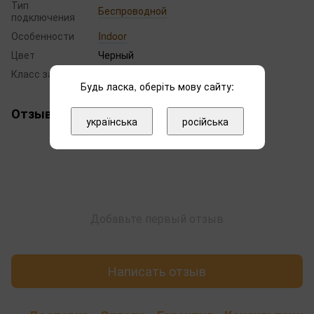
Тип
Беспроводной
подключения
Особенности
Indoor
Цвет
Черный
Класс защиты
IP54
Будь ласка, оберіть мову сайту:
Отзывы
українська
російська
Добавьте первый отзыв
Написать отзыв