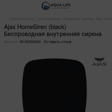
Безопасность
Сигнализация
Охранные сирены
Ajax Hom
Ajax HomeSiren (black)
Беспроводная внутренняя сирена
Артикул:
99-00000603
Оставить отзыв