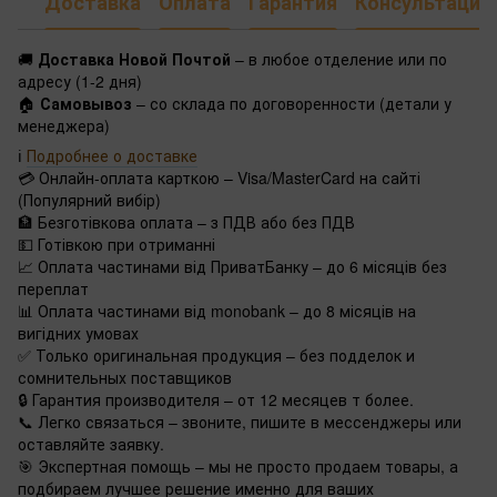
Доставка
Оплата
Гарантия
Консультация
🚚
Доставка Новой Почтой
– в любое отделение или по
адресу (1-2 дня)
🏠
Самовывоз
– со склада по договоренности (детали у
менеджера)
ℹ️
Подробнее о доставке
💳 Онлайн-оплата карткою – Visa/MasterCard на сайті
(Популярний вибір)
🏦 Безготівкова оплата – з ПДВ або без ПДВ
💵 Готівкою при отриманні
📈 Оплата частинами від ПриватБанку – до 6 місяців без
переплат
📊 Оплата частинами від monobank – до 8 місяців на
вигідних умовах
✅ Только оригинальная продукция – без подделок и
сомнительных поставщиков
🔒 Гарантия производителя – от 12 месяцев т более.
📞 Легко связаться – звоните, пишите в мессенджеры или
оставляйте заявку.
🎯 Экспертная помощь – мы не просто продаем товары, а
подбираем лучшее решение именно для ваших