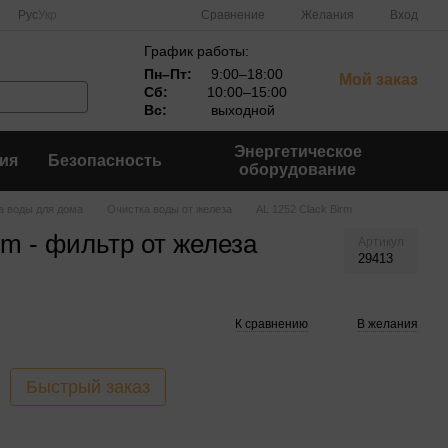
Сравнение
Рус
Укр
Желания
Вход
График работы:
Пн–Пт:
9:00–18:00
Мой заказ
Сб:
10:00–15:00
Вс:
выходной
Энергетическое
ия
Безопасность
оборудование
а воды для дома
Очистка воды от железа
AL 1252 Clack Birm
rm - фильтр от железа
Артикул
29413
К сравнению
В желания
Быстрый заказ