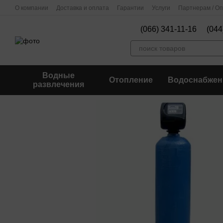
Перейти к основному контенту
О компании
Доставка и оплата
Гарантии
Услуги
Партнерам / О
(066) 341-11-16
(044
Водные
Отопление
Водоснабжен
развлечения