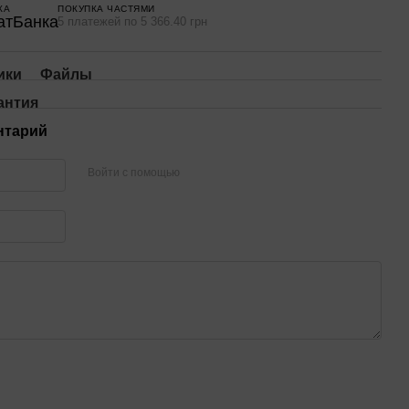
КА
ПОКУПКА ЧАСТЯМИ
5 платежей по 5 366.40 грн
ики
Файлы
антия
нтарий
Войти с помощью