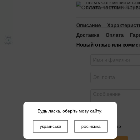
ОПЛАТА ЧАСТЯМИ ПРИВАТБАН
5 платежей по 5 366.40 грн
Описание
Характерист
Доставка
Оплата
Гар
Новый отзыв или комме
Будь ласка, оберіть мову сайту:
українська
російська
Оцените товар