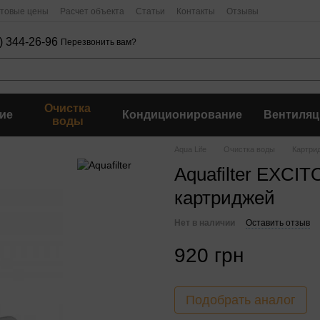
птовые цены
Расчет объекта
Статьи
Контакты
Отзывы
) 344-26-96
Перезвонить вам?
Очистка
ие
Кондиционирование
Вентиляц
воды
Aqua Life
Очистка воды
Картри
Aquafilter EXCI
картриджей
Нет в наличии
Оставить отзыв
920 грн
Подобрать аналог