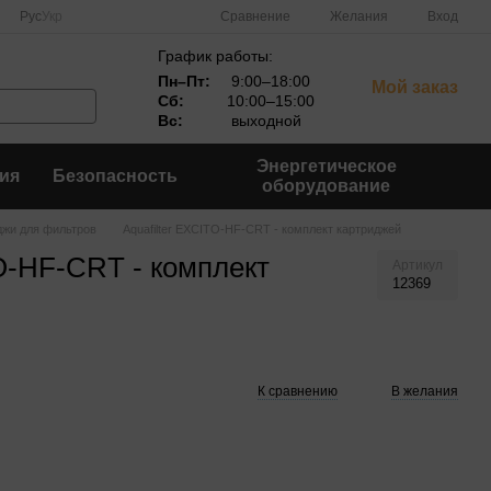
Сравнение
Рус
Укр
Желания
Вход
График работы:
Пн–Пт:
9:00–18:00
Мой заказ
Сб:
10:00–15:00
Вс:
выходной
Энергетическое
ия
Безопасность
оборудование
джи для фильтров
Aquafilter EXCITO-HF-CRT - комплект картриджей
TO-HF-CRT - комплект
Артикул
12369
К сравнению
В желания