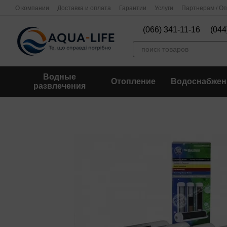
Перейти к основному контенту
О компании
Доставка и оплата
Гарантии
Услуги
Партнерам / О
(066) 341-11-16
(044
Водные
Отопление
Водоснабжен
развлечения