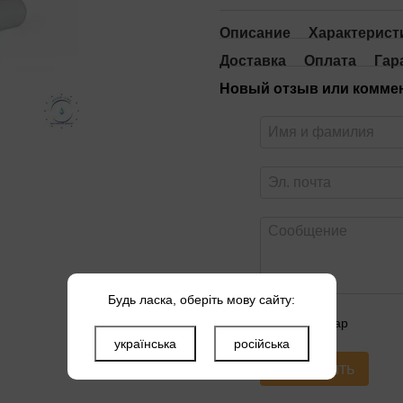
Описание
Характерист
Доставка
Оплата
Гар
Новый отзыв или комме
Будь ласка, оберіть мову сайту:
Оцените товар
українська
російська
Отправить