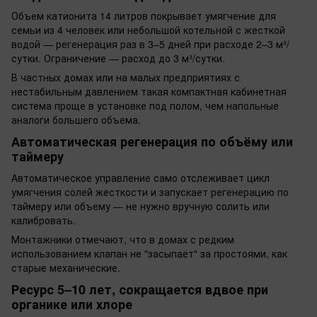
Объем катионита 14 литров покрывает умягчение для
семьи из 4 человек или небольшой котельной с жесткой
водой — регенерация раз в 3–5 дней при расходе 2–3 м³/
сутки. Ограничение — расход до 3 м³/сутки.
В частных домах или на малых предприятиях с
нестабильным давлением такая компактная кабинетная
система проще в установке под полом, чем напольные
аналоги большего объема.
Автоматическая регенерация по объёму или
таймеру
Автоматическое управление само отслеживает цикл
умягчения солей жесткости и запускает регенерацию по
таймеру или объему — не нужно вручную солить или
калибровать.
Монтажники отмечают, что в домах с редким
использованием клапан не "засыпает" за простоями, как
старые механические.
Ресурс 5–10 лет, сокращается вдвое при
органике или хлоре