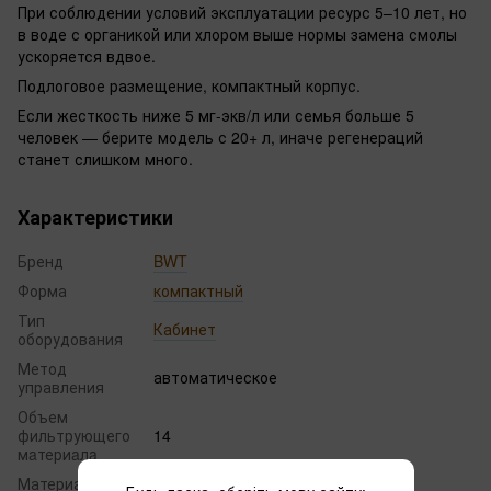
При соблюдении условий эксплуатации ресурс 5–10 лет, но
в воде с органикой или хлором выше нормы замена смолы
ускоряется вдвое.
Подлоговое размещение, компактный корпус.
Если жесткость ниже 5 мг-экв/л или семья больше 5
человек — берите модель с 20+ л, иначе регенераций
станет слишком много.
Характеристики
Бренд
BWT
Форма
компактный
Тип
Кабинет
оборудования
Метод
автоматическое
управления
Объем
фильтрующего
14
мaтериaлa
Материал