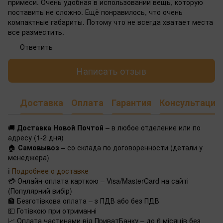
примеси. Очень удобная в использовании вещь, которую
поставить не сложно. Ещё понравилось, что очень
компактные габариты. Потому что не всегда хватает места
все разместить.
Ответить
Написать отзыв
Доставка
Оплата
Гарантия
Консультация
🚚
Доставка Новой Почтой
– в любое отделение или по
адресу (1-2 дня)
🏠
Самовывоз
– со склада по договоренности (детали у
менеджера)
ℹ️
Подробнее о доставке
💳 Онлайн-оплата карткою – Visa/MasterCard на сайті
(Популярний вибір)
🏦 Безготівкова оплата – з ПДВ або без ПДВ
💵 Готівкою при отриманні
📈 Оплата частинами від ПриватБанку – до 6 місяців без