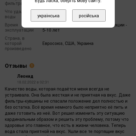
Будь ласка, оберіть мову сайту:
Катионит
фильтра
Что удаляет из
Соли жесткости
українська
російська
воды
Время
при соблюдении условий эксплуатации -
эксплуатации
5-10 лет
Страна, в
которой
Евросоюз, США, Украина
произведено
Отзывы
1
Леонид
18.02.2022 в 02:31
Качество воды, которая подаётся меня всегда не
устраивала. Она была жесткая и не приятная на вкус. Даже
фильтры-кувшины не спасали положение дел полностью и
без остатка. Всё время немного было неприятно её пить и
даже готовить из неё. Вот решил изменить эту ситуацию
кардинальным образом и решить эту проблему, потому что
здоровье это главное, что есть в жизни человека. Теперь
вода стала приятной на вкус. Ушли все те портящие вкус