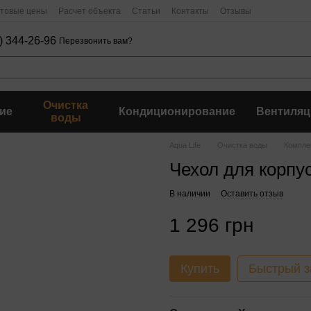
птовые цены
Расчет объекта
Статьи
Контакты
Отзывы
) 344-26-96
Перезвонить вам?
Очистка
ие
Кондиционирование
Вентиляц
воды
Aqua Life
Очистка воды
Компле
Чехол для корпу
В наличии
Оставить отзыв
1 296 грн
Купить
Быстрый з