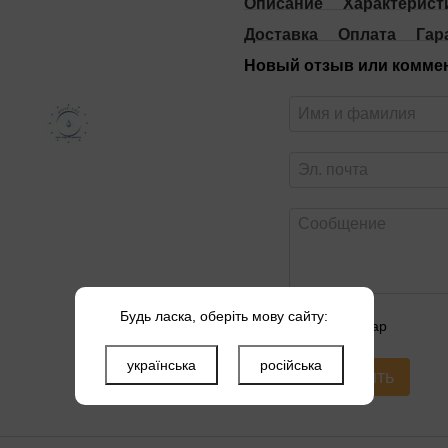
Описание
Характерист
Доставка
Оплата
Гар
Новый отзыв или комме
Будь ласка, оберіть мову сайту:
Оцените товар
українська
російська
Отправить