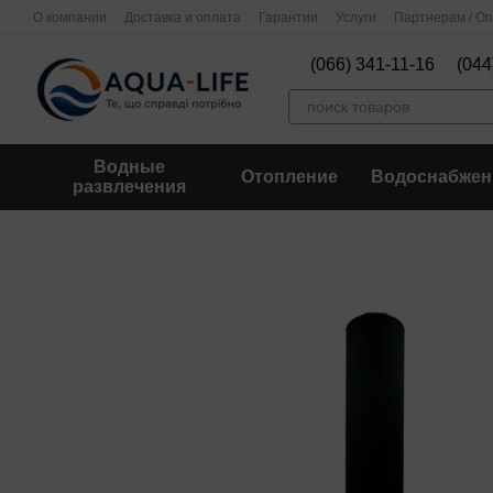
Перейти к основному контенту
О компании
Доставка и оплата
Гарантии
Услуги
Партнерам / О
(066) 341-11-16
(044
Водные
Отопление
Водоснабжен
развлечения